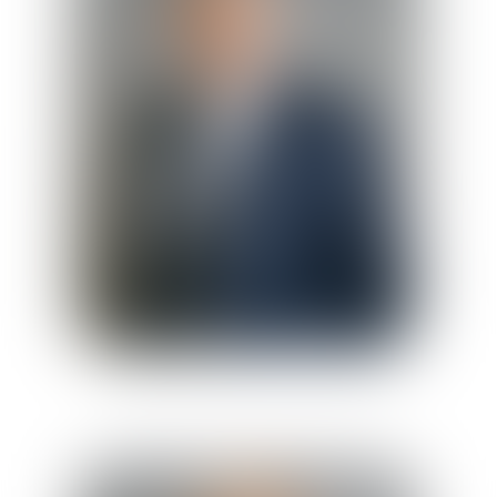
Roland
Ickowicz
Avocat Associé