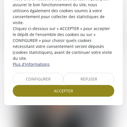
assurer le bon fonctionnement du site, nous
utilisons également des cookies soumis à votre
consentement pour collecter des statistiques de
visite.
Nous disposons des compétences et de l’expérience pour
Cliquez ci-dessous sur « ACCEPTER » pour accepter
le suivi du secrétariat juridique des sociétés et
le dépôt de l'ensemble des cookies ou sur «
l’accomplissement des formalités légales (enregistrement
CONFIGURER » pour choisir quels cookies
aux impôts, publicités légales, greffe, etc.). Notre clientèle
nécessitant votre consentement seront déposés
se réjouit de notre disponibilité et de notre efficacité.
(cookies statistiques), avant de continuer votre visite
du site.
Plus d'informations
CONFIGURER
REFUSER
ACCEPTER