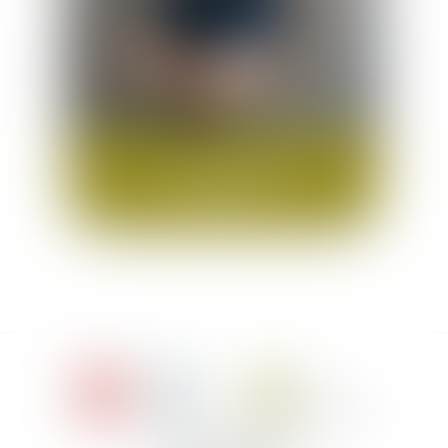
Marie
Quignot
Assistante
marie.quignot@bia-avocats.eu
Le Jacques Cartier,