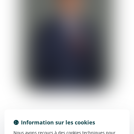
Mathieu
Antiq
Avocat
Information sur les cookies
L’équipe paralegal
Nous avons recours à des cookies techniques pour