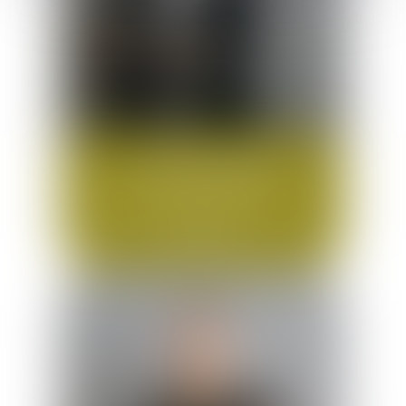
Cécile
Garnier
Clerc d’avocat ENADEP –
Responsable administrative et
financière
cecile.garnier@bia-avocats.eu