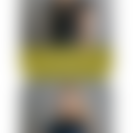
Jennifer
Atounga
Premier clerc d'avocat - Formaliste
jennifer.atounga@bia-avocats.eu