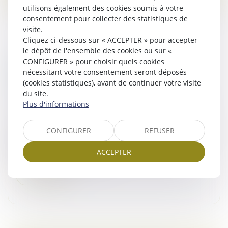
utilisons également des cookies soumis à votre
consentement pour collecter des statistiques de
visite.
Cliquez ci-dessous sur « ACCEPTER » pour accepter
le dépôt de l'ensemble des cookies ou sur «
PAS DE POUVOIR D’INGÉRENCE DES
CONFIGURER » pour choisir quels cookies
nécessitant votre consentement seront déposés
CRÉANCIERS DANS LA GESTION DE LA
(cookies statistiques), avant de continuer votre visite
SOCIÉTÉ !
du site.
Droit des sociétés
/
Droit des sociétés commerciales
Plus d'informations
et professionnelles
À l’occasion d’un litige opposant deux sociétés
CONFIGURER
REFUSER
créancières à leur débitrice, la Cour de cassation a été
amenée à se prononcer sur la recevabilité d’une
ACCEPTER
demande tendant à la dés...
Lire la suite