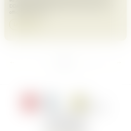
DDADUE adoptée au Parlement le 3 avril 2025, ont
officialisé le report...
Lire la suite
...
<<
<
1
2
3
4
5
6
7
>
>>
Le Jacques Cartier,
394 rue Léon Blum
34000 Montpellier