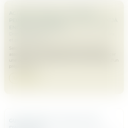
ACTION UT SINGULI : LES ASSOCIÉS
PEUVENT AGIR MÊME SI LA SOCIÉTÉ A DÉJÀ
ENGAGÉ UNE ACTION !
Droit des sociétés
/
Droit des sociétés commerciales
et professionnelles
Selon l’article L. 223-22 du Code de commerce, les
associés d’une SARL disposent de la faculté d’exercer
une action ut singuli, destinée à obtenir réparation d’un
préjudice subi...
Lire la suite
GUICHET UNIQUE : LES ÉVOLUTIONS
D'AVRIL 2025