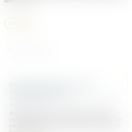
ladite créance...
Lire la suite
DEVOIR DE VIGILANCE : LA POSTE
CONDAMNÉE EN APPEL
Droit des sociétés
/
Droit des sociétés commerciales
et professionnelles
Mardi 17 juin, la Cour d’appel de Paris a confirmé la
condamnation de La Poste en première instance pour
manquement à son devoir de vigilance, estimant que
le plan de vigilance...