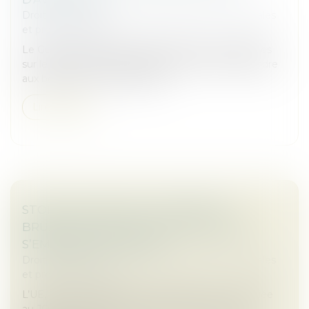
Droit des sociétés
/
Droit des sociétés commerciales
et professionnelles
Le Guichet unique fait l'objet d'évolutions régulières
sur le premier semestre 2025 afin de mieux répondre
aux besoins de ses utilisateurs...
Lire la suite
STOP THE CLOCK ET LOI DDADUE :
BRUXELLES APPUIE SUR PAUSE, PARIS
S’EMPRESSE DE SUIVRE
Droit des sociétés
/
Droit des sociétés commerciales
et professionnelles
L’UE, à travers la directive « Stop the Clock », publiée
au JOUE du 16 avril 2025 et la France avec la loi