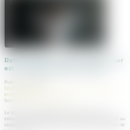
Retrait litigieux : le prix à rembourser
est celui de la dernière cession
Publié le :
04/06/2025
Droit des sociétés
/
Droit des sociétés commerciales et
professionnelles
Source :
www.lemag-juridique.com
Le droit au retrait litigieux permet au débiteur d’une
créance cédée de se libérer de sa dette en remboursant au
cessionnaire le prix effectivement payé pour l’acquisition de