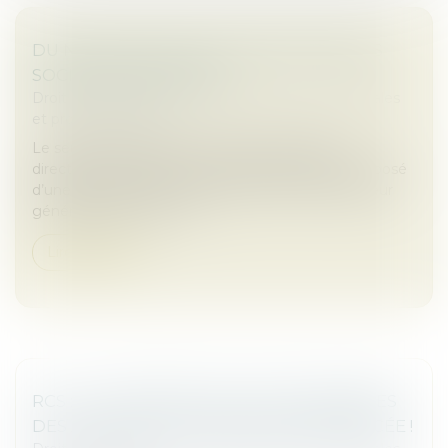
DU NOUVEAU POUR LE DIRECTOIRE DES
SOCIÉTÉS ANONYMES
Droit des sociétés
/
Droit des sociétés commerciales
et professionnelles
Le seuil du capital social en dessous duquel le
directoire d’une société anonyme peut être composé
d’une seule personne, qui prend le titre de directeur
général unique, vient d’...
Lire la suite
RCS : LA CONFIDENTIALITÉ DES ADRESSES
DES ASSOCIÉS ET DIRIGEANTS RENFORCÉE !