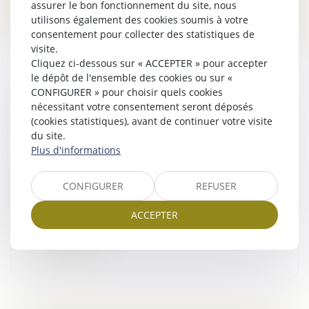
assurer le bon fonctionnement du site, nous
utilisons également des cookies soumis à votre
consentement pour collecter des statistiques de
visite.
Cliquez ci-dessous sur « ACCEPTER » pour accepter
le dépôt de l'ensemble des cookies ou sur «
CONFIGURER » pour choisir quels cookies
NOUVELLES CONDITIONS D'ACCÈS AU
nécessitant votre consentement seront déposés
REGISTRE DES BÉNÉFICIAIRES EFFECTIFS
(cookies statistiques), avant de continuer votre visite
Droit des sociétés
/
Droit des sociétés commerciales
du site.
et professionnelles
Plus d'informations
Depuis le 31 juillet 2024, l’accès au Registre des
bénéficiaires effectifs (RBE) est limité aux personnes
CONFIGURER
REFUSER
justifiant d’un intérêt légitime. La loi du 30 avril 2025,
complétée pa...
ACCEPTER
Lire la suite