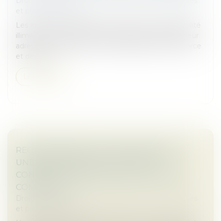
Droit des sociétés
/
Droit des sociétés commerciales
et professionnelles
Les associés et dirigeants de sociétés à responsabilité
illimitée ont désormais la possibilité de dissimuler leur
adresse personnelle au sein du registre du commerce
et des soci...
Lire la suite
REGROUPEMENT D’ÉTABLISSEMENTS À
UNE MÊME ADRESSE : NOUVELLES
CONDITIONS PRÉVUES PAR LE CODE DE
COMMERCE
Droit des sociétés
/
Droit des sociétés commerciales
et professionnelles