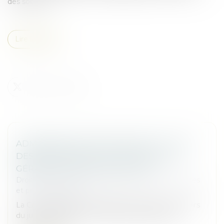
des sociétés...
Lire la suite
ADMINISTRATEUR PROVISOIRE : LE JUGE
DES RÉFÉRÉS NE PEUT RÉVOQUER LE
GÉRANT D’UNE SOCIÉTÉ CIVILE
Droit des sociétés
/
Droit des sociétés commerciales
et professionnelles
La Cour de cassation rappelle les limites des pouvoirs
du juge des référés en matière de gestion des