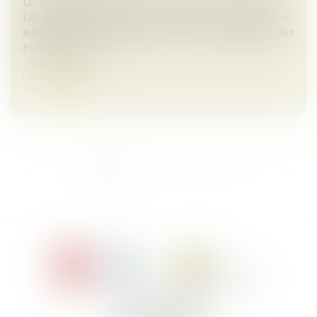
Un nouvel arrêté introduit les articles A. 123-83-2 et A.
123-83-3 dans le Code de commerce. Ces dispositions
autorisent le regroupement, à une même adresse, des
établissements...
Lire la suite
...
<<
<
1
2
3
4
5
6
7
>
>>
Le Jacques Cartier,
394 rue Léon Blum