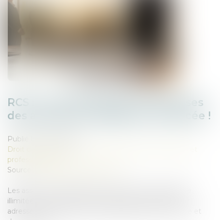
RCS : la confidentialité des adresses
des associés et dirigeants renforcée !
Publié le :
10/09/2025
Droit des sociétés
/
Droit des sociétés commerciales et
professionnelles
Source :
www.lemag-juridique.com
Les associés et dirigeants de sociétés à responsabilité
illimitée ont désormais la possibilité de dissimuler leur
adresse personnelle au sein du registre du commerce et