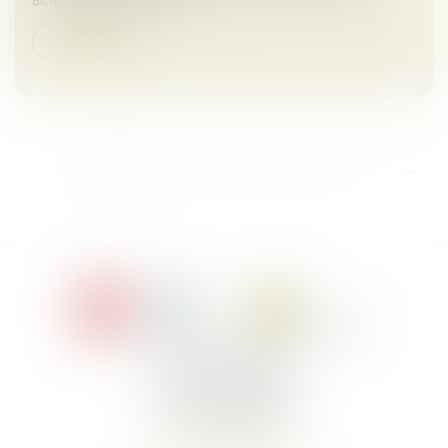
Lire la suite
...
<<
<
1
2
3
4
5
6
7
>
>>
Le Jacques Cartier,
394 rue Léon Blum
34000 Montpellier
Tél :
+33 4 67 155 155
Nous localiser