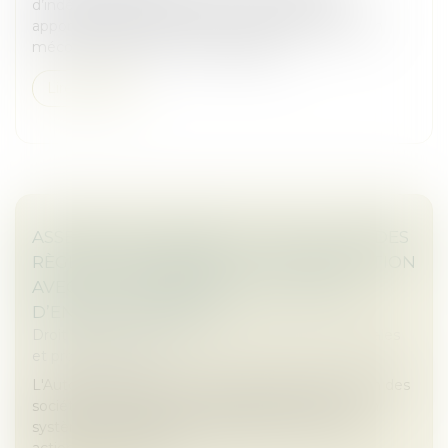
d’indépendance pesant sur le commissaire aux
apports. Elle juge que lorsque celui-ci intervient en
méconnaissance des incompatibilité...
Lire la suite
ASSEMBLÉES GÉNÉRALES : ÉVOLUTION DES
RÈGLES CONCERNANT LA COMMUNICATION
AVEC LES ACTIONNAIRES ET LA DATE
D’ENREGISTREMENT
Droit des sociétés
/
Droit des sociétés commerciales
et professionnelles
L'Autorité des marchés financiers attire l'attention des
sociétés cotées sur un marché réglementé ou un
système multilatéral de négociation, et de leurs
actionnaires, sur l’entr...