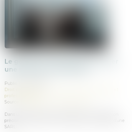
Le gérant d’une SARL peut-il créer
une société concurrente ?
Publié le :
15/07/2026
Droit des sociétés
/
Droit des sociétés commerciales et
professionnelles
Source :
entreprendre.service-public.gouv.fr
Dans un arrêt rendu le 17 juin 2026, la Cour de cassation
précise la portée du devoir de loyauté pour le gérant d’une
SARL...