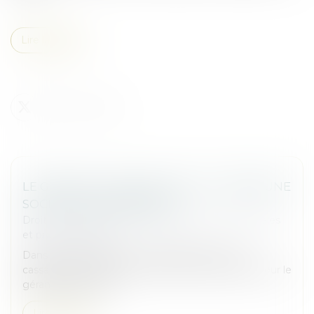
Lire la suite
LE GÉRANT D’UNE SARL PEUT-IL CRÉER UNE
SOCIÉTÉ CONCURRENTE ?
Droit des sociétés
/
Droit des sociétés commerciales
et professionnelles
Dans un arrêt rendu le 17 juin 2026, la Cour de
cassation précise la portée du devoir de loyauté pour le
gérant d’une SARL...
Lire la suite