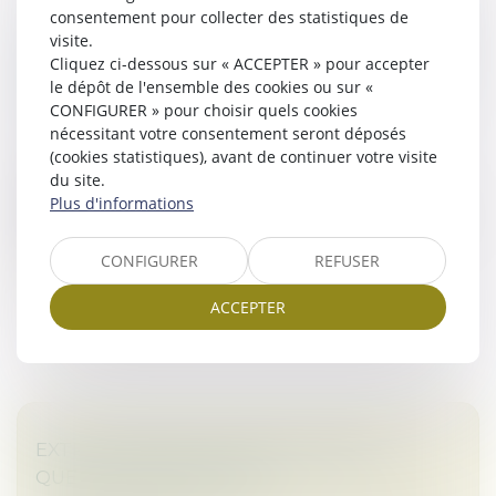
consentement pour collecter des statistiques de
L’AFFAIRE LAFARGE : UN TOURNANT POUR
visite.
LA RESPONSABILITÉ PÉNALE DES SOCIÉTÉS
Cliquez ci-dessous sur « ACCEPTER » pour accepter
le dépôt de l'ensemble des cookies ou sur «
EN ZONE DE CONFLIT
CONFIGURER » pour choisir quels cookies
Droit des sociétés
/
Droit des sociétés commerciales
nécessitant votre consentement seront déposés
et professionnelles
(cookies statistiques), avant de continuer votre visite
Une condamnation inédite pour une entreprise
du site.
industrielle en zone de conflit international. Le
Plus d'informations
jugement rendu le 13 avril 2026 par le tribunal judiciaire
de Paris, 16e chambre c...
CONFIGURER
REFUSER
Lire la suite
ACCEPTER
EXTRAIT KBIS ET ATTESTATION RNE :
QUELLES DIFFÉRENCES ?