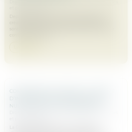
Droit des sociétés
/
Droit des sociétés commerciales
et professionnelles
Depuis l’effectivité de la loi Pacte en 2023 et la
création du RNE, les documents de référence que
sont l’extrait Kbis et l’attestation RNE peuvent être
confondus en raison ...
Lire la suite
COMMISSAIRE AUX APPORTS : LE DÉFAUT
D’INDÉPENDANCE ENTRAÎNE AUSSI LA
NULLITÉ DE LA LETTRE DE MISSION
Droit des sociétés
/
Droit des sociétés commerciales
et professionnelles
La Cour de cassation renforce les exigences