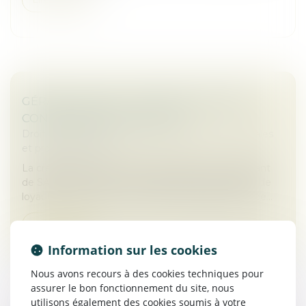
GÉRANT DE SARL : CRÉER UNE SOCIÉTÉ
CONCURRENTE EST FAUTIF
Droit des sociétés
/
Droit des sociétés commerciales
et professionnelles
La création d’une société concurrente par un gérant
de SARL constitue un manquement à son devoir de
loyauté, même sans concurrence déloyale prouvée...
Lire la suite
Information sur les cookies
Nous avons recours à des cookies techniques pour
assurer le bon fonctionnement du site, nous
utilisons également des cookies soumis à votre