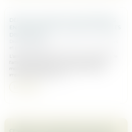
DÉPÔT DES FORMALITÉS D’ENTREPRISES
EN CAS DE DIFFICULTÉ GRAVE : NOUVELLES
DISPOSITIONS
Droit des sociétés
/
Droit des sociétés commerciales
et professionnelles
L’arrêté du 20 décembre 2024, pris en application de
l’article R 123-15 du Code de commerce, fixe les
modalités applicables en cas de difficulté grave
impactant le guichet uniqu...
Lire la suite
CESSION ET VALORISATION D’ACTIONS :