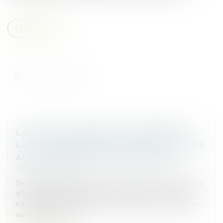
Lire la suite
LIQUIDATION JUDICIAIRE : L’INDEMNITÉ
LIÉE À LA RÉSIDENCE PRINCIPALE ÉCHAPPE
AU GAGE COMMUN DES CRÉANCIERS
Droit des sociétés
Selon l’article L.526-1 du Code de commerce, les droits
d’une personne physique immatriculée au registre
national des entreprises sur l’immeuble où est située
sa résidence princ...