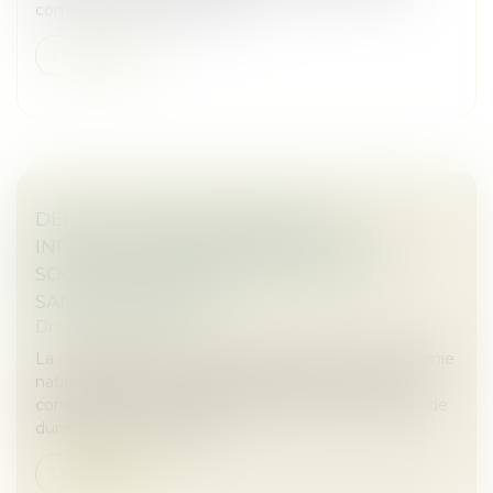
communs pour réaliser un a...
Lire la suite
DÉFAUT D'ÉTABLISSEMENT DES
INFORMATIONS DE DURABILITÉ : LES
SOCIÉTÉS ENCOURENT ELLES UNE
SANCTION PÉNALE ?
Droit des sociétés
La commission des études juridiques de la Compagnie
nationale des commissaires aux comptes (CNCC)
considère que l'absence d'informations en matière de
durabilité dans le rapport...
Lire la suite