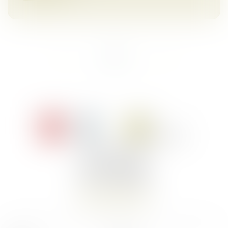
<<
<
1
2
3
>
>>
Le Jacques Cartier,
394 rue Léon Blum
34000 Montpellier
Tél :
+33 4 67 155 155
Nous localiser