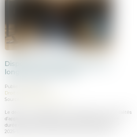
Dispositif d'activité partielle de
longue durée rebond
Publié le :
24/04/2025
Droit des sociétés
Source :
www.actu-juridique.fr
Le décret n° 2025-338 du 14 avril 2025 précise les modalités
d’application du dispositif d’activité partielle de longue
durée rebond (APLD-R) prévu à l’article 193 de la loi n°
2025-127 du 14 février 2025 de finances pour 2025...