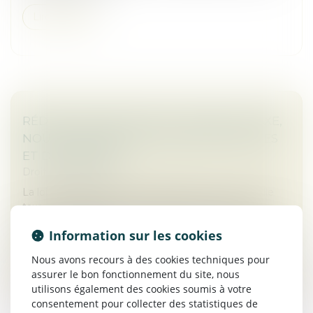
Lire la suite
RÉDUCTION DE CAPITAL : NOUVELLE TAXE,
NOUVELLES OBLIGATIONS DÉCLARATIVES
ET DE PAIEMENT
Droit des sociétés
La loi de finances pour 2025 a instauré une nouvelle
taxe sur les réductions de capital consécutives au
rachat par certaines sociétés de leurs propres actions,
Information sur les cookies
dont les modalité...
Nous avons recours à des cookies techniques pour
Lire la suite
assurer le bon fonctionnement du site, nous
utilisons également des cookies soumis à votre
consentement pour collecter des statistiques de