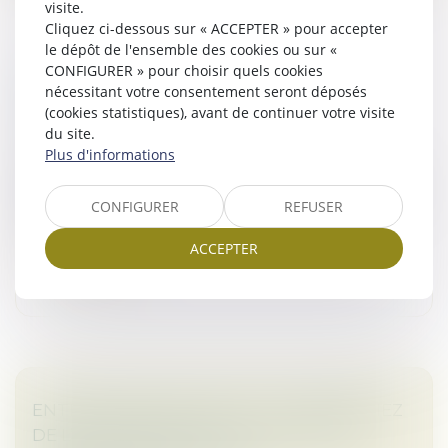
visite.
Cliquez ci-dessous sur « ACCEPTER » pour accepter
le dépôt de l'ensemble des cookies ou sur «
CONFIGURER » pour choisir quels cookies
DISPOSITIF D'ACTIVITÉ PARTIELLE DE
nécessitant votre consentement seront déposés
LONGUE DURÉE REBOND
(cookies statistiques), avant de continuer votre visite
Droit des sociétés
du site.
Plus d'informations
Le décret n° 2025-338 du 14 avril 2025 précise les
modalités d’application du dispositif d’activité partielle
de longue durée rebond (APLD-R) prévu à l’article 193
CONFIGURER
REFUSER
de la loi n°...
ACCEPTER
Lire la suite
ENTREPRISES EN DIFFICULTÉ : BÉNÉFICIEZ
DE L’ACTIVITÉ PARTIELLE DE LONGUE