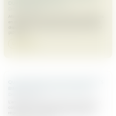
DURÉE REBOND (APLD-R)
Droit des sociétés
Afin de protéger l’emploi des salariés des entreprises
en difficulté, la loi de finances pour 2025 introduit le
dispositif d'activité partielle de longue durée rebond
(APLD-R)....
Lire la suite
QUAND MARIAGE ET DROIT DES SOCIÉTÉS
RIMENT AVEC ASSOCIATION FORCÉE !
Droit des sociétés
L’article 1832-2 du Code civil permet, sous certaines
conditions, au conjoint d’un époux marié sous le
régime de la communauté qui a utilisé des biens