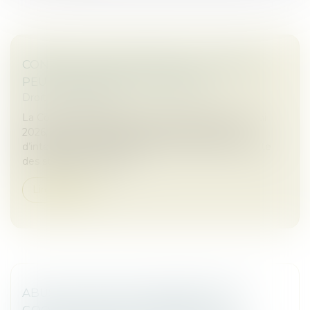
CONTRAT CLAIR ET PRÉCIS : LE JUGE NE
PEUT EN MODIFIER LA PORTÉE
Droit commercial
La Cour de cassation, dans un arrêt rendu le 13 mai
2026, est venue rappeler les limites du pouvoir
d’interprétation du juge lorsqu’un contrat comporte
des stipulations claires...
Lire la suite
ABUS DE POSITION DOMINANTE PAR
GOOGLE DANS LE DOMAINE DE LA