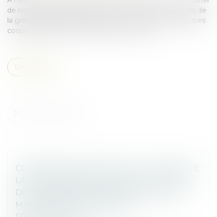
de nombreux tiers (agriculteurs, concurrents, enseignes de
la grande distribution), le projet de fusion entre les groupes
coopératifs Euralis et Maïsadour est autorisé...
Lire la suite
COOPÉRATIVES AGRICOLES : L’AUTORITÉ DE
LA CONCURRENCE AUTORISE LA FUSION
DES GROUPES COOPÉRATIFS EURALIS ET
MAÏSADOUR, SOUS RÉSERVE
D’ENGAGEMENTS