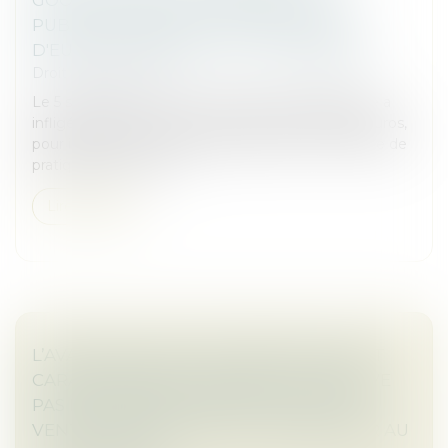
PUBLICITÉ EN LIGNE : 2,95 MILLIARDS
D'EUROS D'AMENDE - ACTU-JURIDIQUE
Droit commercial
Le 5 septembre 2025, la Commission européenne a
infligé à Google une amende de 2,95 milliards d’euros,
pour infraction aux règles européennes en matière de
pratiques anticoncurr...
Lire la suite
L’AVANTAGE SANS CONTREPARTIE N’EST
CARACTÉRISÉ QUE LORSQU’IL NE RELÈVE
PAS DES OBLIGATIONS D'ACHAT ET DE
VENTE CONSENTI PAR LE FOURNISSEUR AU