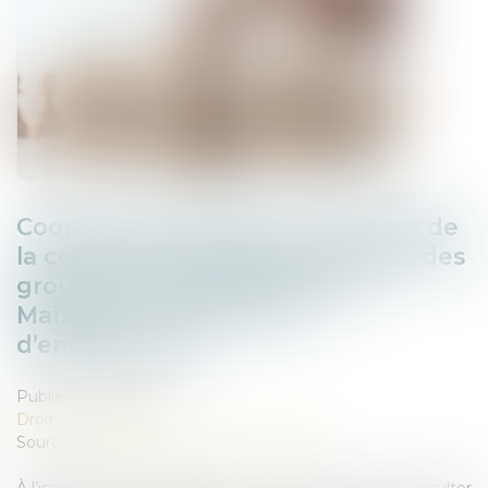
Coopératives agricoles : l’Autorité de
la concurrence autorise la fusion des
groupes coopératifs Euralis et
Maïsadour, sous réserve
d’engagements
Publié le :
31/07/2026
Droit commercial
Source :
www.autoritedelaconcurrence.fr
À l’issue d’une instruction qui a conduit l’Autorité à consulter