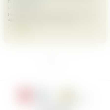
DISTRIBUTEUR !
Droit commercial
Nouvel arrêt important dans le secteur de la grande
distribution où la concurrence fait rage...
Lire la suite
<<
<
1
2
>
>>
Le Jacques Cartier,