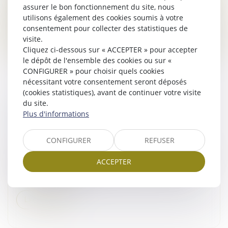
assurer le bon fonctionnement du site, nous
lui-même des compétenc...
utilisons également des cookies soumis à votre
consentement pour collecter des statistiques de
Lire la suite
visite.
Cliquez ci-dessous sur « ACCEPTER » pour accepter
le dépôt de l'ensemble des cookies ou sur «
CONFIGURER » pour choisir quels cookies
nécessitant votre consentement seront déposés
(cookies statistiques), avant de continuer votre visite
du site.
TRANSPORT ROUTIER : PRÉAVIS ET
Plus d'informations
RUPTURE BRUTALE DES RELATIONS
Droit commercial
CONFIGURER
REFUSER
Par cet arrêt, la Chambre commerciale apporte une
précision importante sur l'articulation entre le régime
ACCEPTER
de la rupture brutale des relations commerciales
établies et le droit s...
Lire la suite