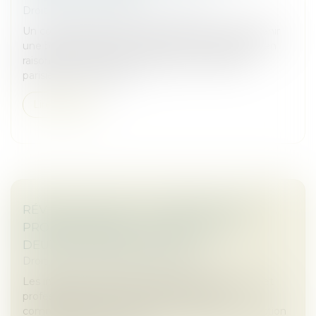
Droit commercial
/
Baux commerciaux
Un commerçant de la rue de Rivoli a réussi à obtenir
une baisse de loyer de la part de son propriétaire en
raison de la chute de fréquentation de l'artère
parisienne. Une décisi...
Lire la suite
RÉVISION DES BAUX COMMERCIAUX ET
PROFESSIONNELS : LES INDICES AU
DEUXIÈME TRIMESTRE 2024
Droit commercial
/
Baux commerciaux
Les indices de référence des baux commerciaux et
professionnels que sont l'indice des loyers
commerciaux (ILC), l'indice du coût de la construction