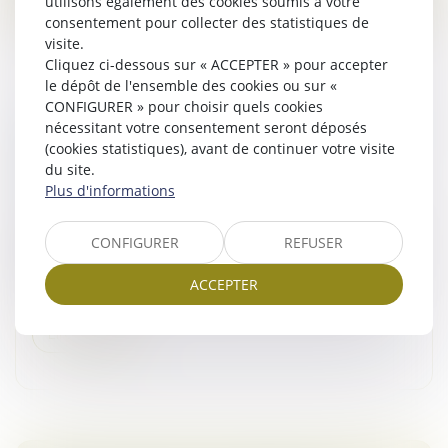
utilisons également des cookies soumis à votre
consentement pour collecter des statistiques de
visite.
Cliquez ci-dessous sur « ACCEPTER » pour accepter
le dépôt de l'ensemble des cookies ou sur «
CONFIGURER » pour choisir quels cookies
DESTRUCTION PARTIELLE DU LOCAL LOUÉ :
nécessitant votre consentement seront déposés
(cookies statistiques), avant de continuer votre visite
LES LIMITES DE L’ARTICLE 1722 DU CODE
du site.
CIVIL FACE AU DÉFAUT D’ENTRETIEN
Plus d'informations
Droit commercial
/
Baux commerciaux
Selon l’article 1722 du Code civil, si pendant la durée du
CONFIGURER
REFUSER
bail, la chose louée est détruite en totalité par cas
fortuit, le bail est résilié de plein droit. À défaut, si elle
ACCEPTER
e...
Lire la suite