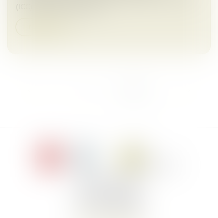
(ICC) et l'indice des loyers...
Lire la suite
<<
<
1
2
3
4
5
6
>
>>
Le Jacques Cartier,
394 rue Léon Blum
34000 Montpellier
Tél :
+33 4 67 155 155