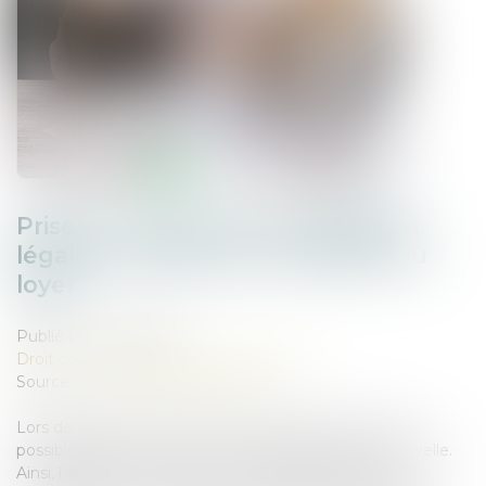
Prise en compte d’une obligation
légale nouvelle pour la fixation du
loyer
Publié le :
04/02/2025
Droit commercial
/
Baux commerciaux
Source :
www.lemag-juridique.com
Lors de la fixation du loyer d’un bail commercial, il est
possible de tenir compte d’une obligation légale nouvelle.
Ainsi, l’obligation d’assurance responsabilité civile de