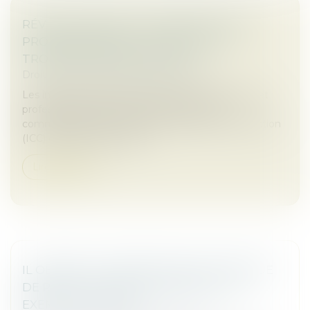
RÉVISION DES BAUX COMMERCIAUX ET
PROFESSIONNELS : LES INDICES AU
TROISIÈME TRIMESTRE 2024
Droit commercial
/
Baux commerciaux
Les indices de référence des baux commerciaux et
professionnels que sont l'indice des loyers
commerciaux (ILC), l'indice du coût de la construction
(ICC) et l'indice des loyers...
Lire la suite
IL OBTIENT LA BAISSE DE SON LOYER RUE
DE RIVOLI FAUTE DE CLIENTÈLE : UN
EXEMPLE À SUIVRE ?