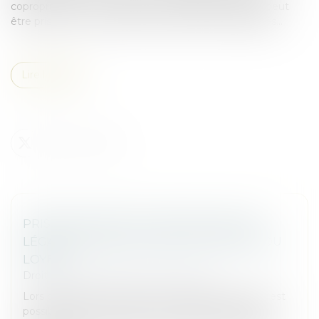
copropriétaire non-occupant à la charge du bailleur peut
être prise en compte dans la fixation des mensualités...
Lire la suite
PRISE EN COMPTE D’UNE OBLIGATION
LÉGALE NOUVELLE POUR LA FIXATION DU
LOYER
Droit commercial
/
Baux commerciaux
Lors de la fixation du loyer d’un bail commercial, il est
possible de tenir compte d’une obligation légale