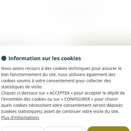
CIEZ DE
QUAND MARIAGE 
Information sur les cookies
URÉE REBOND
AVEC ASSOCIATIO
Droit des sociétés
Nous avons recours à des cookies techniques pour assurer le
bon fonctionnement du site, nous utilisons également des
L’article 1832-2 du C
cookies soumis à votre consentement pour collecter des
conjoint d’un époux
treprises en
statistiques de visite.
a utilisé des biens c
it le dispositif
Cliquez ci-dessous sur « ACCEPTER » pour accepter le dépôt de
APLD-R)....
l'ensemble des cookies ou sur « CONFIGURER » pour choisir
quels cookies nécessitant votre consentement seront déposés
Lire la suite
(cookies statistiques), avant de continuer votre visite du site.
Plus d'informations