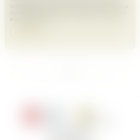
condamnation de La Poste en première instance pour
manquement à son devoir de vigilance, estimant que
le plan de vigilance...
Lire la suite
...
...
<<
<
6
7
8
9
10
11
12
>
>>
Le Jacques Cartier,
394 rue Léon Blum