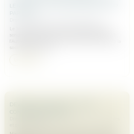
LE RACHAT DE LA SOCIÉTÉ XPAGE GROUP
PAR IPSOS
Droit des sociétés
/
Fusions et acquisitions
Le 14 mai 2025, la société IPSOS, spécialiste des
sondages, enquêtes et études marchés, a notifié à
l’Autorité de la concurrence son projet de rachat de la
société Xpage Group,...
Lire la suite
DEVOIR DE VIGILANCE : LA POSTE
CONDAMNÉE EN APPEL
Droit des sociétés
/
Droit des sociétés commerciales
et professionnelles
Mardi 17 juin, la Cour d’appel de Paris a confirmé la