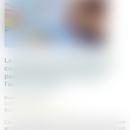
La perte de la qualité d’associé en
cours d’instance ne fait (toujours
pas) barrage à la poursuite de
l’action ut singuli !
Publié le :
08/07/2025
Droit des sociétés
Source :
www.lemag-juridique.com
L’action ut singuli permet à un associé d’intenter une action
en responsabilité dans l’intérêt social, afin que la société soit