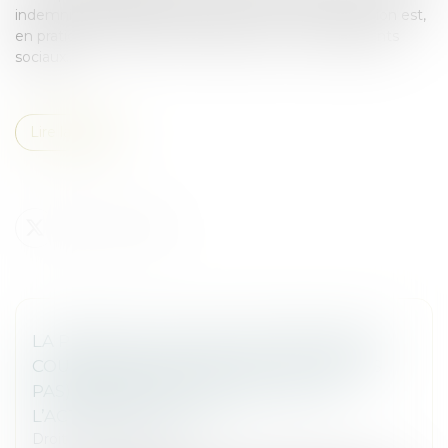
indemnisée du préjudice qu’elle a subi. Une telle action est,
en pratique, fréquemment dirigée contre les dirigeants
sociaux...
Lire la suite
LA PERTE DE LA QUALITÉ D’ASSOCIÉ EN
COURS D’INSTANCE NE FAIT (TOUJOURS
PAS) BARRAGE À LA POURSUITE DE
L’ACTION UT SINGULI !
Droit des sociétés