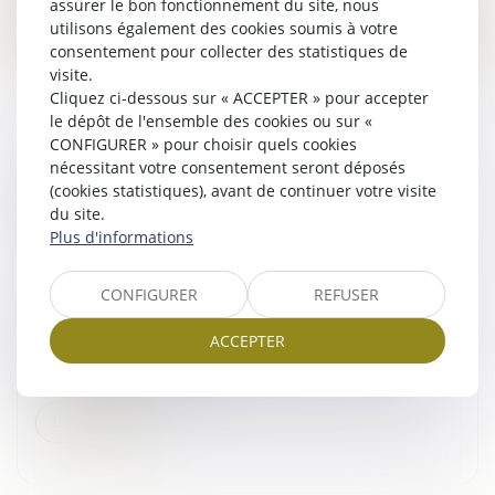
assurer le bon fonctionnement du site, nous
Lire la suite
utilisons également des cookies soumis à votre
consentement pour collecter des statistiques de
visite.
Cliquez ci-dessous sur « ACCEPTER » pour accepter
le dépôt de l'ensemble des cookies ou sur «
CONFIGURER » pour choisir quels cookies
nécessitant votre consentement seront déposés
REPRISE D’ACTES PAR UNE SOCIÉTÉ EN
(cookies statistiques), avant de continuer votre visite
FORMATION : LA VOLONTÉ DES PARTIES NE
du site.
SUFFIT PAS !
Plus d'informations
Droit des sociétés
/
Droit des sociétés commerciales
et professionnelles
CONFIGURER
REFUSER
La Cour de cassation se prononce une nouvelle fois sur
la reprise des actes par une société en formation et
ACCEPTER
semble opérer un léger infléchissement de sa
jurisprudence en la mati...
Lire la suite