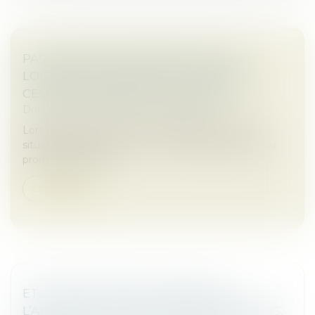
PAS DE DROIT DE PRIORITÉ POUR LE
LOCATAIRE COMMERCIAL EN CAS DE
CESSION GLOBALE DE L’IMMEUBLE !
Droit commercial
/
Baux commerciaux
Lors de la vente d’un bien immobilier, certaines
situations peuvent ouvrir un droit de préemption au
profit du locataire...
Lire la suite
ETUDES DE MARCHÉ / SONDAGES :
L’AUTORITÉ AUTORISE, SANS CONDITIONS,