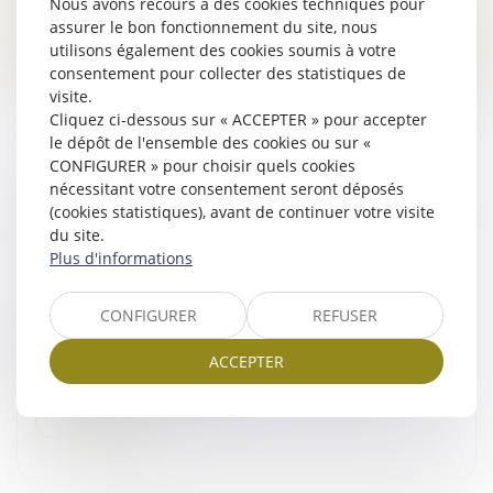
Nous avons recours à des cookies techniques pour
assurer le bon fonctionnement du site, nous
Lire la suite
utilisons également des cookies soumis à votre
consentement pour collecter des statistiques de
visite.
Cliquez ci-dessous sur « ACCEPTER » pour accepter
le dépôt de l'ensemble des cookies ou sur «
CONFIGURER » pour choisir quels cookies
nécessitant votre consentement seront déposés
LA MODÉRATION D'UNE INDEMNITÉ
(cookies statistiques), avant de continuer votre visite
D'OCCUPATION VALIDÉE PAR LA COUR DE
du site.
CASSATION
Plus d'informations
Droit commercial
/
Baux commerciaux
Dans un arrêt rendu le 15 janvier 2025, la Cour de
CONFIGURER
REFUSER
cassation a rappelé que l'indemnité d'occupation
prévue dans une clause contractuelle peut être
ACCEPTER
qualifiée de clause pénale si...
Lire la suite