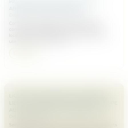
PAS DE DIMINUTION DE LOYER SANS
ABSENCE DE CONTREPARTIE !
Droit commercial
/
Baux commerciaux
Conformément à l’article L. 145-33 du Code de
commerce, les obligations mises à la charge du
locataire au-delà de celles prévues par la loi ou les
usages, et qui ne sont assorti...
Lire la suite
LIQUIDATION JUDICIAIRE : L’INDEMNITÉ
LIÉE À LA RÉSIDENCE PRINCIPALE ÉCHAPPE
AU GAGE COMMUN DES CRÉANCIERS
Droit des sociétés
Selon l’article L.526-1 du Code de commerce, les droits