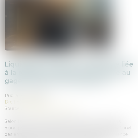
Liquidation judiciaire : l’indemnité liée
à la résidence principale échappe au
gage commun des créanciers
Publié le :
16/05/2025
Droit des sociétés
Source :
www.lemag-juridique.com
Selon l’article L.526-1 du Code de commerce, les droits
d’une personne physique immatriculée au registre national
des entreprises sur l’immeuble où est située sa résidence