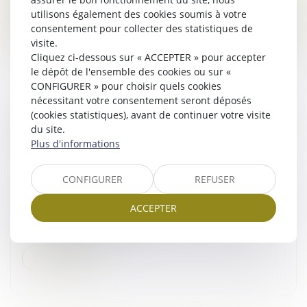
utilisons également des cookies soumis à votre
Lire la suite
consentement pour collecter des statistiques de
visite.
Cliquez ci-dessous sur « ACCEPTER » pour accepter
le dépôt de l'ensemble des cookies ou sur «
CONFIGURER » pour choisir quels cookies
nécessitant votre consentement seront déposés
(cookies statistiques), avant de continuer votre visite
CLAUSES ATTRIBUTIVES DE JURIDICTION :
du site.
ATTENTION À LA LANGUE DU RENVOI AUX
Plus d'informations
CGV
Droit commercial
CONFIGURER
REFUSER
Les clauses attributives de juridiction nourrissent un
contentieux abondant. Fréquemment acceptées lors
ACCEPTER
de la conclusion du contrat, elles sont souvent
contestées une fois le li...
Lire la suite