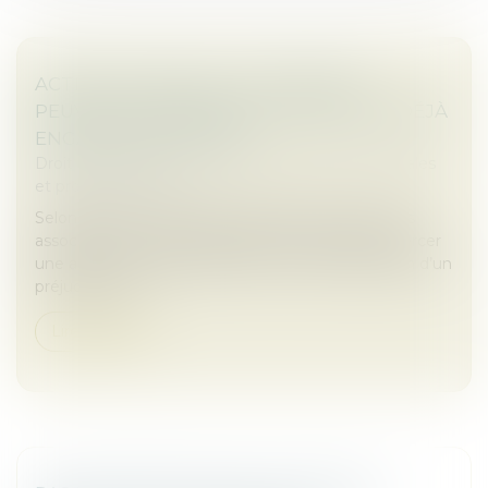
ACTION UT SINGULI : LES ASSOCIÉS
PEUVENT AGIR MÊME SI LA SOCIÉTÉ A DÉJÀ
ENGAGÉ UNE ACTION !
Droit des sociétés
/
Droit des sociétés commerciales
et professionnelles
Selon l’article L. 223-22 du Code de commerce, les
associés d’une SARL disposent de la faculté d’exercer
une action ut singuli, destinée à obtenir réparation d’un
préjudice subi...
Lire la suite