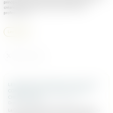
principale sont, de plein droit, insaisissables par les
créanciers dont la dette résulte de son activité
professionnelle...
Lire la suite
LES RESTRICTIONS LIÉES AU COVID-19 NE
CONSTITUENT PAS UNE PERTE DE LA
CHOSE LOUÉE !
Droit commercial
/
Baux commerciaux
La Cour de cassation l’a une nouvelle fois rappelé, au