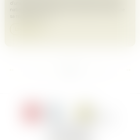
d’une personne physique immatriculée au registre
national des entreprises sur l’immeuble où est située
sa résidence princ...
Lire la suite
...
...
<<
<
8
9
10
11
12
13
14
>
>>
Le Jacques Cartier,
394 rue Léon Blum
34000 Montpellier