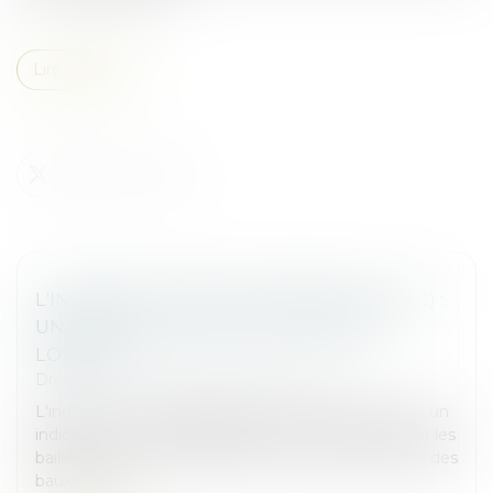
Lire la suite
L'INDICE DES LOYERS COMMERCIAUX (ILC) :
UN REPÈRE POUR L'ÉVOLUTION DES
LOYERS
Droit commercial
/
Baux commerciaux
L'indice ILC, ou indice des loyers commerciaux, est un
indicateur incontournable pour les commerçants et les
bailleurs. Il permet d'encadrer l'évolution des loyers des
baux comm...