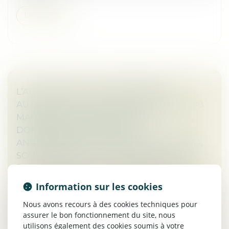
Lire la suite
L’AUTORITÉ DE LA CONCURRENCE
AUTORISE LE RACHAT PAR AUCHAN DE 98
MAGASINS DE DISTRIBUTION À
DOMINANTE ALIMENTAIRE
ANCIENNEMENT SOUS ENSEIGNE CASINO,
SOUS RÉSERVE DE DEUX ENGAGEMENTS
Droit des sociétés
/
Fusions et acquisitions
L’Autorité achève ce jour son analyse des opérations
Information sur les cookies
de reprises de magasins anciennement sous enseigne
Casino par les groupes Intermarché, Carrefour et
Nous avons recours à des cookies techniques pour
Auchan...
assurer le bon fonctionnement du site, nous
utilisons également des cookies soumis à votre