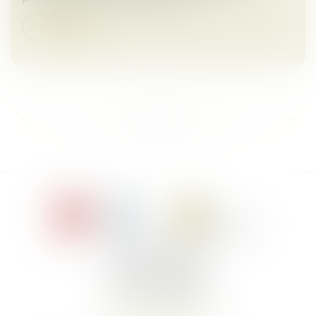
Lire la suite
...
...
<<
<
11
12
13
14
15
16
17
>
>>
Le Jacques Cartier,
394 rue Léon Blum
34000 Montpellier
Tél :
+33 4 67 155 155
Nous localiser