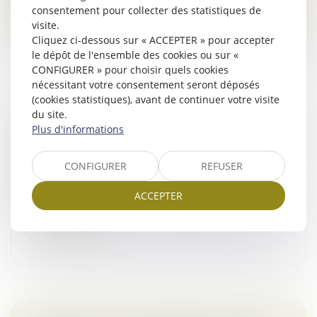
Lire la suite
consentement pour collecter des statistiques de
visite.
Cliquez ci-dessous sur « ACCEPTER » pour accepter
le dépôt de l'ensemble des cookies ou sur «
CONFIGURER » pour choisir quels cookies
nécessitant votre consentement seront déposés
(cookies statistiques), avant de continuer votre visite
L’EXERCICE DU DROIT D’OPTION N’EST
du site.
Plus d'informations
SOUMIS À AUCUNE CONDITION DE FORME !
Droit commercial
/
Baux commerciaux
CONFIGURER
REFUSER
L’article L. 145-9 du Code de commerce impose au
bailleur, lorsqu’il délivre congé à son locataire, de
ACCEPTER
respecter certaines mentions obligatoires...
Lire la suite