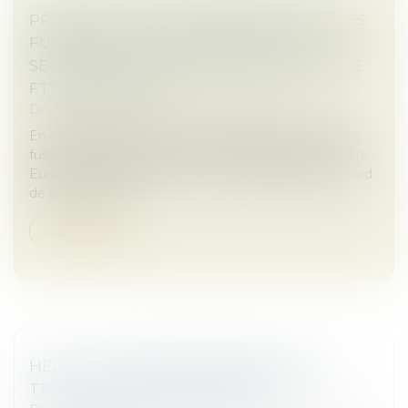
PRÉSENTATION DU BAROMÈTRE 2024 DES
FUSIONS ET ACQUISITIONS DANS LE
SECTEUR DE L'ASSURANCE EN EUROPE DE
FTI CONSULTING
Droit des sociétés
/
Fusions et acquisitions
En dépit des défis macroéconomiques, l'activité des
fusions-acquisitions dans le secteur de l'assurance en
Europe est restée forte en 2024, atteignant un record
de 694 opération...
Lire la suite
HELP ! : UNE AIDE ADAPTÉE POUR LES
TRAVAILLEURS INDÉPENDANTS