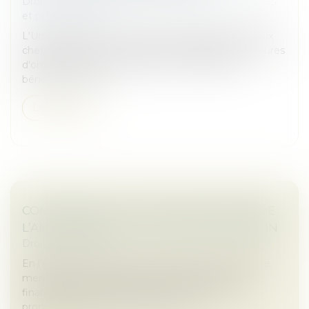
Droit des sociétés
/
Droit des sociétés commerciales
et professionnelles
L'Urssaf permet aux travailleurs indépendants et aux
chefs d'entreprise rencontrant des difficultés majeures
d'ordre financier, familial, social ou médical de
bénéficier d'une a...
Lire la suite
COMPÉTENCE, POUVOIR ET SANCTION DE
L’AMF : RAPPEL DE LA COUR DE CASSATION
Droit commercial
En l’espèce, une société a fait l’objet d’une enquête
menée par le collège de l’Autorité des marchés
financiers (AMF), suivie d’une condamnation
prononcée par la commission des...