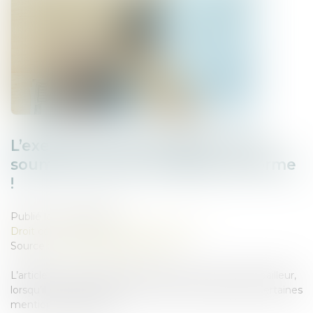
L’exercice du droit d’option n’est
soumis à aucune condition de forme
!
Publié le :
08/04/2025
Droit commercial
/
Baux commerciaux
Source :
www.lemag-juridique.com
L’article L. 145-9 du Code de commerce impose au bailleur,
lorsqu’il délivre congé à son locataire, de respecter certaines
mentions obligatoires...