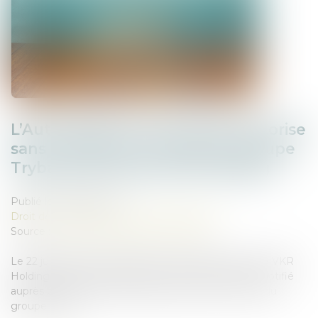
L’Autorité de la concurrence autorise
sans conditions le rachat du groupe
Tryba par le groupe VKR Holding
Publié le :
29/08/2025
Droit des sociétés
/
Fusions et acquisitions
Source :
www.autoritedelaconcurrence.fr
Le 22 juillet 2025, la société Dovista, filiale du groupe VKR
Holding qui contrôle également la société Velux, a notifié
auprès de l’Autorité son projet de prise de contrôle du
groupe Tryba...