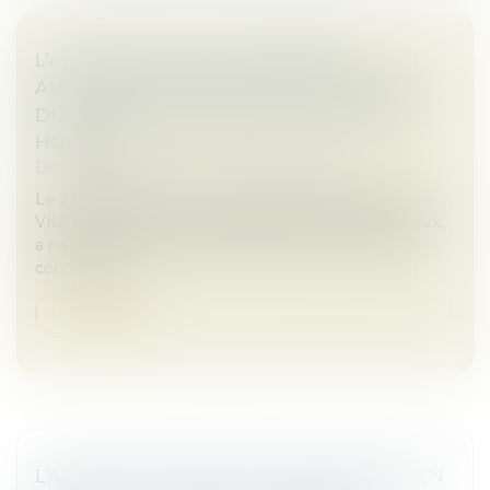
L’AUTORITÉ DE LA CONCURRENCE
AUTORISE SANS CONDITIONS LE RACHAT
DU GROUPE TRYBA PAR LE GROUPE VKR
HOLDING
Droit des sociétés
/
Fusions et acquisitions
Le 22 juillet 2025, la société Dovista, filiale du groupe
VKR Holding qui contrôle également la société Velux,
a notifié auprès de l’Autorité son projet de prise de
contrôle du...
Lire la suite
L’ACTION UT SINGULI EST IRRECEVABLE EN