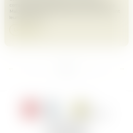
commerciales compliquent les fusions-acquisitions.
Malgré la volatilité, les dirigeants aguerris poursuivent
leurs transactions.
Lire la suite
...
...
<<
<
3
4
5
6
7
8
9
>
>>
Le Jacques Cartier,
394 rue Léon Blum