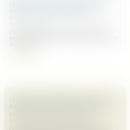
L’ABSENCE DE MISE EN CAUSE DE LA
SOCIÉTÉ PAR SES REPRÉSENTANTS !
Droit des sociétés
/
Droit des sociétés commerciales
et professionnelles
L’action sociale ut singuli permet aux associés et
actionnaires d’engager la responsabilité des dirigeants
de l’entreprise...
Lire la suite
LE MARCHÉ EUROPÉEN DES FUSIONS-
ACQUISITIONS EST DYNAMIQUE, MALGRÉ
LES INCERTITUDES POLITIQUES
Droit des sociétés
/
Fusions et acquisitions
Les troubles géopolitiques et les incertitudes