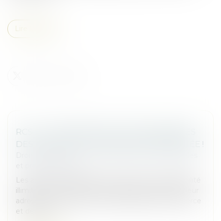
Lire la suite
RCS : LA CONFIDENTIALITÉ DES ADRESSES
DES ASSOCIÉS ET DIRIGEANTS RENFORCÉE !
Droit des sociétés
/
Droit des sociétés commerciales
et professionnelles
Les associés et dirigeants de sociétés à responsabilité
illimitée ont désormais la possibilité de dissimuler leur
adresse personnelle au sein du registre du commerce
et des soci...