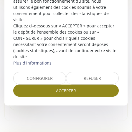
assurer le bon fonctionnement du site, nous
utilisons également des cookies soumis à votre
consentement pour collecter des statistiques de
visite.
Cliquez ci-dessous sur « ACCEPTER » pour accepter
REGROUPEMENT D’ÉTABLISSEMENTS À
le dépôt de l'ensemble des cookies ou sur «
UNE MÊME ADRESSE : NOUVELLES
CONFIGURER » pour choisir quels cookies
nécessitant votre consentement seront déposés
CONDITIONS PRÉVUES PAR LE CODE DE
(cookies statistiques), avant de continuer votre visite
COMMERCE
du site.
Droit des sociétés
/
Droit des sociétés commerciales
Plus d'informations
et professionnelles
Un nouvel arrêté introduit les articles A. 123-83-2 et A.
CONFIGURER
REFUSER
123-83-3 dans le Code de commerce. Ces dispositions
autorisent le regroupement, à une même adresse, des
ACCEPTER
établissements...
Lire la suite