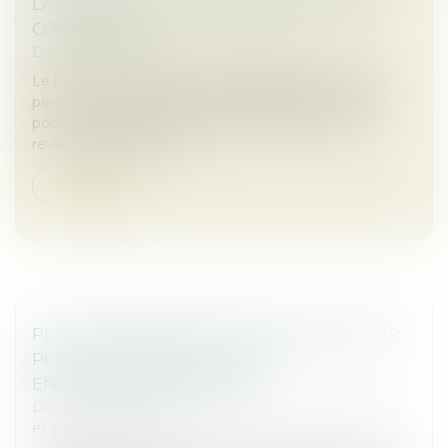
LA FIXATION ET LA RÉVISION DU LOYER
COMMERCIAL
Droit commercial
/
Baux commerciaux
Le bail commercial est un contrat fondamental, qui
permet au locataire (le preneur) d’exploiter un local
pour son activité, tout en offrant une source de
revenus stable au baill...
Lire la suite
PLUS QUE QUELQUES JOURS POUR OPTER
POUR LE RÉGIME DE L'AUTO-
ENTREPRENEUR EN 2025
Droit des sociétés
/
Droit des sociétés commerciales
et professionnelles