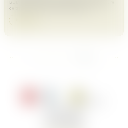
BODACC la dissolution donnant lieu à une procédure
de transmission universelle du patrimoine...
Lire la suite
...
<<
<
17
18
19
20
21
22
23
>
>>
Le Jacques Cartier,
394 rue Léon Blum
34000 Montpellier
Tél :
+33 4 67 155 155