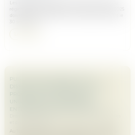
Les exploitants individuels qui souhaitent relever du
régime de l'auto-entrepreneur au titre de l'année 2025
doivent exercer l'option pour ce régime au plus tard le
30 septembre...
Lire la suite
PUBLICATION AU BODACC DE LA
DISSOLUTION DONNANT LIEU À UNE
PROCÉDURE DE TRANSMISSION
UNIVERSELLE DU PATRIMOINE |
ENTREPRENDRE.SERVICE-PUBLIC.FR
Droit des sociétés
/
Droit des sociétés commerciales
et professionnelles
Au 1er octobre 2024, il sera obligatoire de publier au