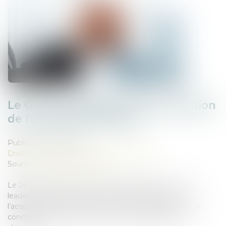
Le Groupe JANNEAU fait l’acquisition
de l’entreprise DISTRAL
Publié le :
03/10/2024
Droit des sociétés
/
Fusions et acquisitions
Source :
www.lechodelabaie.fr
Le 24 septembre 2024, le Groupe JANNEAU, l’un des
leaders français du marché de la menuiserie, a fait
l’acquisition de l’entreprise DISTRAL, spécialiste dans la
conception et la fabrication de portails, pergolas en