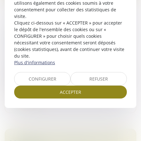
utilisons également des cookies soumis à votre
consentement pour collecter des statistiques de
visite.
Cliquez ci-dessous sur « ACCEPTER » pour accepter
le dépôt de l'ensemble des cookies ou sur «
"LE MARCHÉ DES FUSIONS-ACQUISITIONS
CONFIGURER » pour choisir quels cookies
VA REPRENDRE POUR LES FONDS" (OPALE
nécessitant votre consentement seront déposés
CAPITAL)
(cookies statistiques), avant de continuer votre visite
Droit des sociétés
/
Fusions et acquisitions
du site.
Plus d'informations
"Il y a énormément de signes qui montrent que le
marché des fusions- acquisitions va redémarrer de
façon très soutenue pour les fonds d'investissement".
CONFIGURER
REFUSER
C’est ce qu’a déclaré Pa...
ACCEPTER
Lire la suite