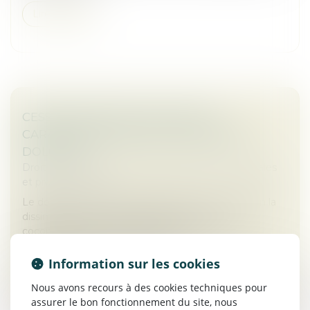
Lire la suite
CESSION DE PARTS SOCIALES ET
CARACTÉRISATION DE LA RÉTICENCE
DOLOSIVE
Droit des sociétés
/
Droit des sociétés commerciales
et professionnelles
Le dol est un vice de consentement consistant en la
dissimulation intentionnelle, par l’un des
cocontractants, d’une information dont il sait le
caractère déterminant pour l’aut...
Information sur les cookies
Lire la suite
Nous avons recours à des cookies techniques pour
assurer le bon fonctionnement du site, nous