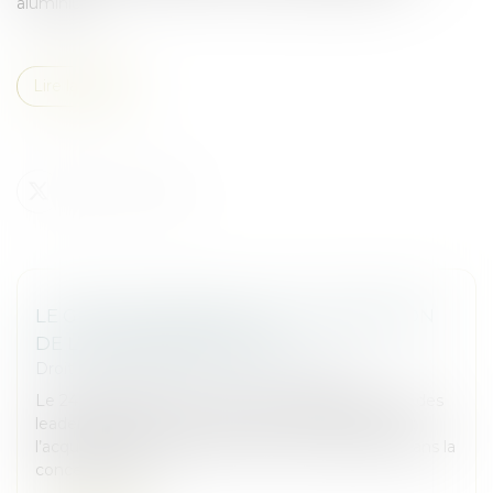
aluminium....
Lire la suite
LE GROUPE JANNEAU FAIT L’ACQUISITION
DE L’ENTREPRISE DISTRAL
Droit des sociétés
/
Fusions et acquisitions
Le 24 septembre 2024, le Groupe JANNEAU, l’un des
leaders français du marché de la menuiserie, a fait
l’acquisition de l’entreprise DISTRAL, spécialiste dans la
conception et la...