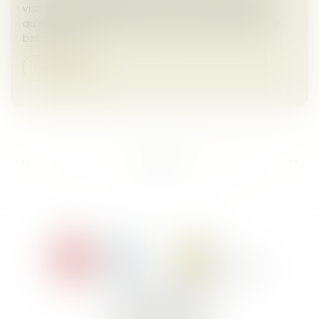
visa de l’article 1722 du Code civil. Ce texte prévoit
qu’en cas de destruction totale de la chose louée, le
bail est rési...
Lire la suite
...
...
<<
<
7
8
9
10
11
12
13
>
>>
Le Jacques Cartier,
394 rue Léon Blum