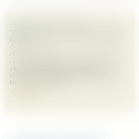
RETRAIT LITIGIEUX : LE PRIX À
REMBOURSER EST CELUI DE LA DERNIÈRE
CESSION
Droit des sociétés
/
Droit des sociétés commerciales
et professionnelles
Le droit au retrait litigieux permet au débiteur d’une
créance cédée de se libérer de sa dette en
remboursant au cessionnaire le prix effectivement
payé pour l’acquisition de la...
Lire la suite