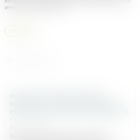
éthique et indépendante face à la domination des géants
américains comme Google...
Lire la suite
PUBLICITÉ TÉLÉVISÉE ET GRANDE
DISTRIBUTION : LA COUR DE CASSATION
ENCADRE LES PROMOTIONS TEMPORAIRES
!
Droit commercial
Dans un secteur marqué par une concurrence