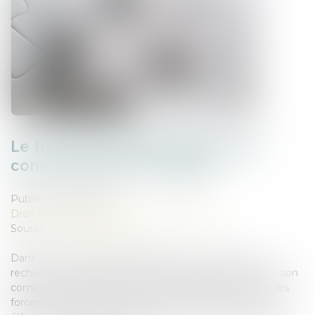
Le français QWANT absorbe son
concurrent LILO, FUSACQ
Publié le :
30/05/2025
Droit des sociétés
/
Fusions et acquisitions
Source :
www.fusacq.com
Dans un mouvement stratégique fort, le moteur de
recherche français Qwant annonce l’acquisition de Lilo, son
compatriote solidaire fondé en 2015. Objectif : fédérer les
forces pour bâtir une véritable alternative européenne,