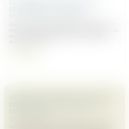
LE FRANÇAIS QWANT ABSORBE SON
CONCURRENT LILO, FUSACQ
Droit des sociétés
/
Fusions et acquisitions
Dans un mouvement stratégique fort, le moteur de
recherche français Qwant annonce l’acquisition de Lilo,
son compatriote solidaire fondé en 2015. Objectif :
fédérer les forces p...
Lire la suite
LES RESTRICTIONS LIÉES AU COVID-19 NE
CONSTITUENT PAS UNE PERTE DE LA
CHOSE LOUÉE !
Droit commercial
/
Baux commerciaux
La Cour de cassation l’a une nouvelle fois rappelé, au