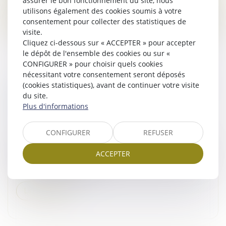
assurer le bon fonctionnement du site, nous
utilisons également des cookies soumis à votre
Lire la suite
consentement pour collecter des statistiques de
visite.
Cliquez ci-dessous sur « ACCEPTER » pour accepter
le dépôt de l'ensemble des cookies ou sur «
CONFIGURER » pour choisir quels cookies
nécessitant votre consentement seront déposés
(cookies statistiques), avant de continuer votre visite
CLAUSE D’INDEXATION ILLICITE : SEULE LA
du site.
STIPULATION PROHIBÉE PEUT ÊTRE
Plus d'informations
ÉCARTÉE
Droit commercial
/
Baux commerciaux
CONFIGURER
REFUSER
Les baux commerciaux peuvent contenir une clause
d’indexation (ou « clause d’échelle mobile »)
ACCEPTER
permettant d’ajuster le loyer en fonction d’un indice de
référence. Toutefois, en...
Lire la suite