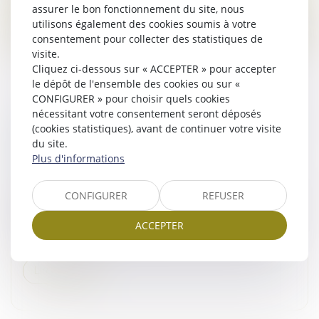
assurer le bon fonctionnement du site, nous
Lire la suite
utilisons également des cookies soumis à votre
consentement pour collecter des statistiques de
visite.
Cliquez ci-dessous sur « ACCEPTER » pour accepter
le dépôt de l'ensemble des cookies ou sur «
CONFIGURER » pour choisir quels cookies
nécessitant votre consentement seront déposés
DESTRUCTION PARTIELLE DU LOCAL LOUÉ :
(cookies statistiques), avant de continuer votre visite
LES LIMITES DE L’ARTICLE 1722 DU CODE
du site.
Plus d'informations
CIVIL FACE AU DÉFAUT D’ENTRETIEN
Droit commercial
/
Baux commerciaux
CONFIGURER
REFUSER
Selon l’article 1722 du Code civil, si pendant la durée du
bail, la chose louée est détruite en totalité par cas
ACCEPTER
fortuit, le bail est résilié de plein droit. À défaut, si elle
e...
Lire la suite