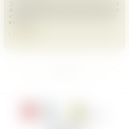
En cas de difficulté grave, une procédure de continuité
du guichet unique des formalités d'entreprise est mise
en œuvre depuis le 1er janvier 2024. Cette procédure
prendra fin a...
Lire la suite
...
...
<<
<
15
16
17
18
19
20
21
>
>>
Le Jacques Cartier,