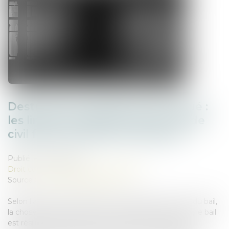
Destruction partielle du local loué :
les limites de l’article 1722 du Code
civil face au défaut d’entretien
Publié le :
21/01/2025
Droit commercial
/
Baux commerciaux
Source :
www.lemag-juridique.com
Selon l’article 1722 du Code civil, si pendant la durée du bail,
la chose louée est détruite en totalité par cas fortuit, le bail
est résilié de plein droit. À défaut, si elle est détruite