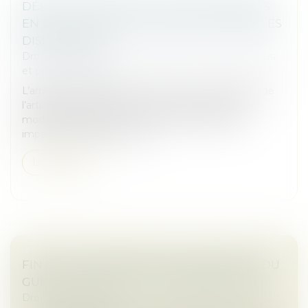
DÉPÔT DES FORMALITÉS D’ENTREPRISES
EN CAS DE DIFFICULTÉ GRAVE : NOUVELLES
DISPOSITIONS
Droit des sociétés
/
Droit des sociétés commerciales
et professionnelles
L’arrêté du 20 décembre 2024, pris en application de
l’article R 123-15 du Code de commerce, fixe les
modalités applicables en cas de difficulté grave
impactant le guichet uniqu...
Lire la suite
FIN DE LA PROCÉDURE DE CONTINUITÉ DU
GUICHET UNIQUE AU 31 DÉCEMBRE 2024
Droit des sociétés