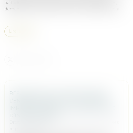
partiellement, le preneur peut, selon les circonstances,
demander une diminution du prix ou la résiliation du bail...
Lire la suite
RÉFORME DU PCG : MODIFICATION DE
L’ENREGISTREMENT DE LA SORTIE DES
IMMOBILISATIONS ET DES SUBVENTIONS
D’INVESTISSEMENT
Droit des sociétés
/
Droit des sociétés commerciales
et professionnelles