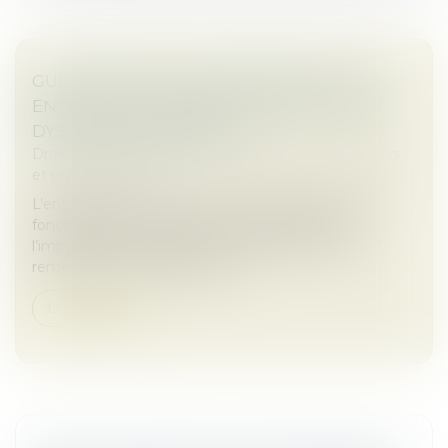
GUICHET UNIQUE DES FORMALITÉS DES
ENTREPRISES : UN RÉCÉPISSÉ EN CAS DE
DYSFONCTIONNEMENT
Droit des sociétés
/
Droit des sociétés commerciales
et professionnelles
L’entreprise qui, en raison d’une difficulté grave de
fonctionnement du guichet unique, sera dans
l’impossibilité d’accomplir une formalité se verra
remettre un récépissé daté d...
Lire la suite