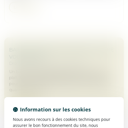
Lire la suite
BAIL 3 6 9 : DURÉE, LOYER, SORTIE, CE QUE
VOUS SIGNEZ
Droit commercial
/
Baux commerciaux
Un bail commercial se signe souvent vite. Un local
plaît, le loyer semble tenable, le dossier avance, et
pourtant les vrais sujets sont ailleurs : qui peut partir
quand, comment...
Lire la suite
Information sur les cookies
Nous avons recours à des cookies techniques pour
assurer le bon fonctionnement du site, nous