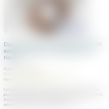
Dans les fusions-acquisitions, les RH
sont devenues le vrai facteur de
risque.
Publié le :
21/05/2026
Droit des sociétés
/
Fusions et acquisitions
Source :
www.maddyness.com
Lors d’opérations de fusion-acquisition ou de scission, de
plus en plus fréquentes, l’attention se porte sur les chiffres.
Pourtant, les RH jouent un rôle de plus en plus
déterminant, à tel point qu’ils peuvent ...