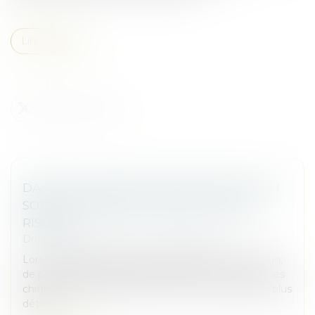
Lire la suite
DANS LES FUSIONS-ACQUISITIONS, LES RH
SONT DEVENUES LE VRAI FACTEUR DE
RISQUE.
Droit des sociétés
/
Fusions et acquisitions
Lors d’opérations de fusion-acquisition ou de scission,
de plus en plus fréquentes, l’attention se porte sur les
chiffres. Pourtant, les RH jouent un rôle de plus en plus
déterm...