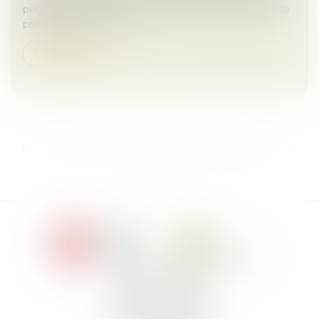
pour infraction aux règles européennes en matière de
pratiques anticoncurr...
Lire la suite
...
...
<<
<
2
3
4
5
6
7
8
>
>>
Le Jacques Cartier,
394 rue Léon Blum
34000 Montpellier