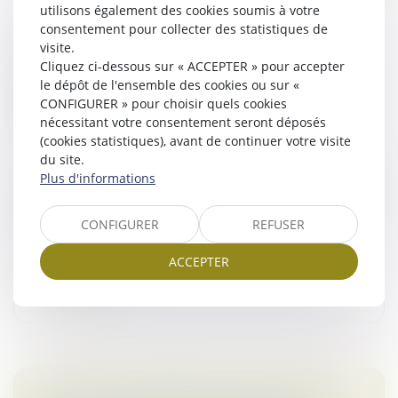
utilisons également des cookies soumis à votre
consentement pour collecter des statistiques de
visite.
MASSE DES OBLIGATAIRES :
Cliquez ci-dessous sur « ACCEPTER » pour accepter
L’AUTORISATION D’AGIR PEUT RÉSULTER
le dépôt de l'ensemble des cookies ou sur «
D’UNE CONSULTATION ÉCRITE ET ÊTRE
CONFIGURER » pour choisir quels cookies
RÉGULARISÉE EN COURS D’INSTANCE
nécessitant votre consentement seront déposés
Droit des sociétés
/
Droit des sociétés commerciales
(cookies statistiques), avant de continuer votre visite
et professionnelles
du site.
Plus d'informations
La Cour de cassation confirme une évolution notable
dans le régime de l’action exercée au nom de la masse
des obligataires. Si l’article L. 228-54 du code de
CONFIGURER
REFUSER
commerce exige bien...
ACCEPTER
Lire la suite