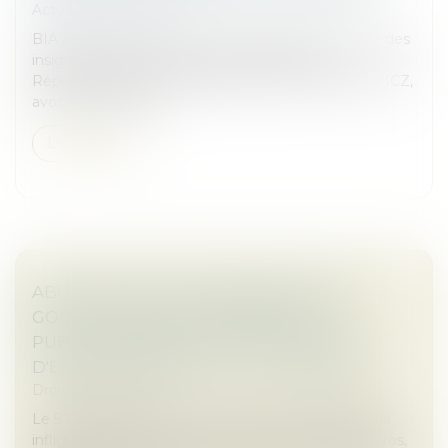
Actualités du cabinet
BIA Avocats est très fier d'avoir assisté à la remise des
insignes d’Officier de l’Ordre du Mérite de la
République fédérale d’Allemagne à Roland ICKOWICZ,
avocat associé du c...
Lire la suite
ABUS DE POSITION DOMINANTE PAR
GOOGLE DANS LE DOMAINE DE LA
PUBLICITÉ EN LIGNE : 2,95 MILLIARDS
D'EUROS D'AMENDE - ACTU-JURIDIQUE
Droit commercial
Le 5 septembre 2025, la Commission européenne a
infligé à Google une amende de 2,95 milliards d’euros,