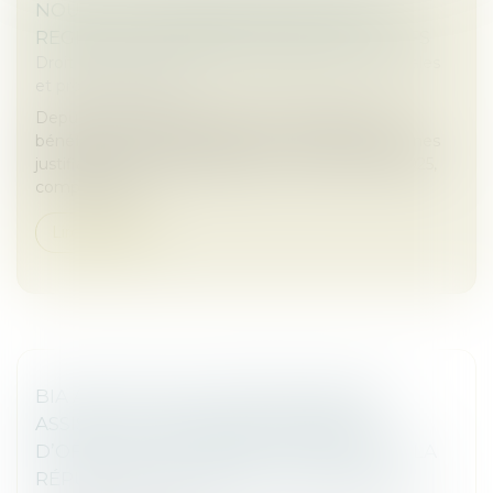
NOUVELLES CONDITIONS D'ACCÈS AU
REGISTRE DES BÉNÉFICIAIRES EFFECTIFS
Droit des sociétés
/
Droit des sociétés commerciales
et professionnelles
Depuis le 31 juillet 2024, l’accès au Registre des
bénéficiaires effectifs (RBE) est limité aux personnes
justifiant d’un intérêt légitime. La loi du 30 avril 2025,
complétée pa...
Lire la suite
BIA AVOCATS EST TRÈS FIER D'AVOIR
ASSISTÉ À LA REMISE DES INSIGNES
D’OFFICIER DE L’ORDRE DU MÉRITE DE LA
RÉPUBLIQUE FÉDÉRALE D’ALLEMAGNE