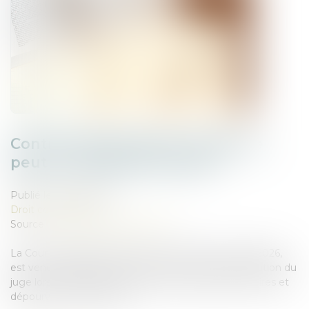
Contrat clair et précis : le juge ne
peut en modifier la portée
Publié le :
28/05/2026
Droit commercial
Source :
www.lemag-juridique.com
La Cour de cassation, dans un arrêt rendu le 13 mai 2026,
est venue rappeler les limites du pouvoir d’interprétation du
juge lorsqu’un contrat comporte des stipulations claires et
dépourvues d’ambiguïté...