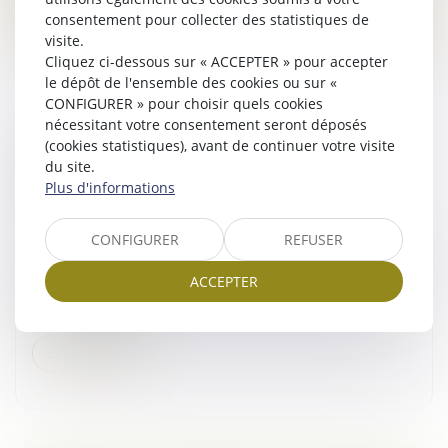
consentement pour collecter des statistiques de
visite.
Cliquez ci-dessous sur « ACCEPTER » pour accepter
le dépôt de l'ensemble des cookies ou sur «
CONFIGURER » pour choisir quels cookies
nécessitant votre consentement seront déposés
(cookies statistiques), avant de continuer votre visite
BAUX COMMERCIAUX : VOUS POUVEZ
du site.
DÉSORMAIS DEMANDER LA
Plus d'informations
MENSUALISATION DU LOYER
Droit commercial
/
Baux commerciaux
CONFIGURER
REFUSER
Adoptée en avril dans le cadre de la loi de simplification
de la vie économique, la réforme des baux
ACCEPTER
commerciaux s’inscrit dans la continuité des évolutions
engagées par la loi...
Lire la suite