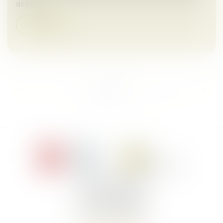
déterm...
Lire la suite
...
<<
<
1
2
3
4
5
6
7
>
>>
Le Jacques Cartier,
394 rue Léon Blum
34000 Montpellier
Tél :
+33 4 67 155 155