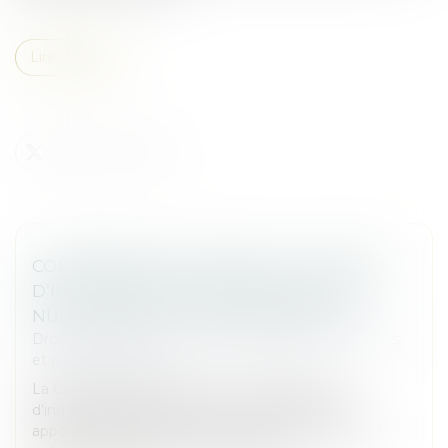
Lire la suite
COMMISSAIRE AUX APPORTS : LE DÉFAUT
D’INDÉPENDANCE ENTRAÎNE AUSSI LA
NULLITÉ DE LA LETTRE DE MISSION
Droit des sociétés
/
Droit des sociétés commerciales
et professionnelles
La Cour de cassation renforce les exigences
d’indépendance pesant sur le commissaire aux
apports. Elle juge que lorsque celui-ci intervient en