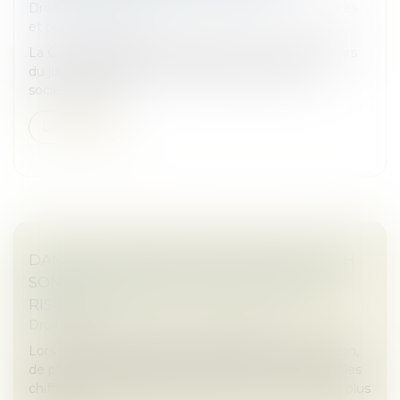
Droit des sociétés
/
Droit des sociétés commerciales
et professionnelles
La Cour de cassation rappelle les limites des pouvoirs
du juge des référés en matière de gestion des
sociétés civiles...
Lire la suite
DANS LES FUSIONS-ACQUISITIONS, LES RH
SONT DEVENUES LE VRAI FACTEUR DE
RISQUE.
Droit des sociétés
/
Fusions et acquisitions
Lors d’opérations de fusion-acquisition ou de scission,
de plus en plus fréquentes, l’attention se porte sur les
chiffres. Pourtant, les RH jouent un rôle de plus en plus