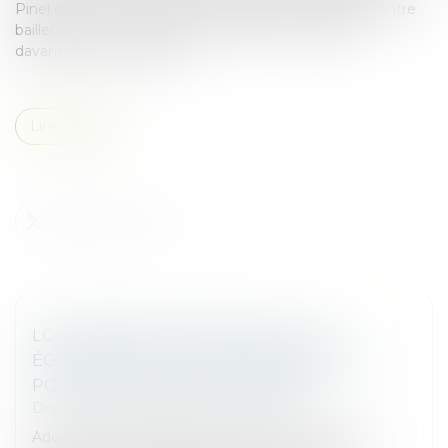
Pinel de 2014. Son objectif : rééquilibrer les relations entre
bailleurs et commerçants locataires, en apportant
davantage de souplesse...
Lire la suite
LOI DE SIMPLIFICATION DE LA VIE
ÉCONOMIQUE : QUELS CHANGEMENTS
POUR LES BAUX COMMERCIAUX?
Droit commercial
/
Baux commerciaux
Adoptée en avril 2026, cette réforme modifie en