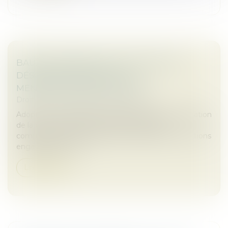
BAUX COMMERCIAUX : VOUS POUVEZ
DÉSORMAIS DEMANDER LA
MENSUALISATION DU LOYER
Droit commercial
/
Baux commerciaux
Adoptée en avril dans le cadre de la loi de simplification
de la vie économique, la réforme des baux
commerciaux s’inscrit dans la continuité des évolutions
engagées par la loi...
Lire la suite