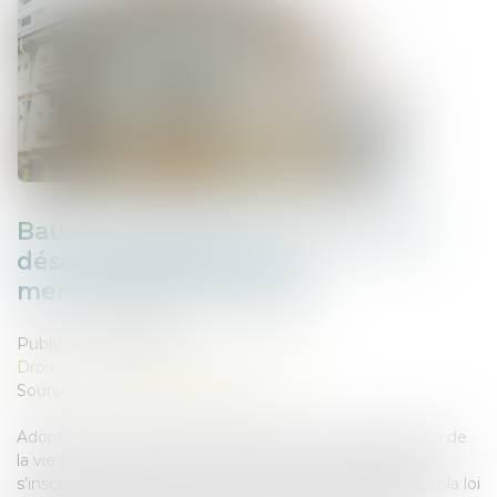
Baux commerciaux : vous pouvez
désormais demander la
mensualisation du loyer
Publié le :
02/06/2026
Droit commercial
/
Baux commerciaux
Source :
www.ouiemagazine.net
Adoptée en avril dans le cadre de la loi de simplification de
la vie économique, la réforme des baux commerciaux
s’inscrit dans la continuité des évolutions engagées par la loi