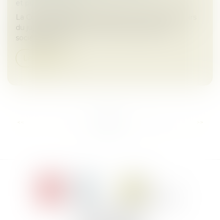
et professionnelles
La Cour de cassation rappelle les limites des pouvoirs
du juge des référés en matière de gestion des
sociétés civiles...
Lire la suite
...
<<
<
1
2
3
4
5
6
7
>
>>
Le Jacques Cartier,