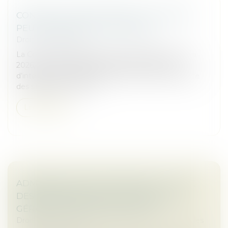
CONTRAT CLAIR ET PRÉCIS : LE JUGE NE
PEUT EN MODIFIER LA PORTÉE
Droit commercial
La Cour de cassation, dans un arrêt rendu le 13 mai
2026, est venue rappeler les limites du pouvoir
d’interprétation du juge lorsqu’un contrat comporte
des stipulations claires...
Lire la suite
ADMINISTRATEUR PROVISOIRE : LE JUGE
DES RÉFÉRÉS NE PEUT RÉVOQUER LE
GÉRANT D’UNE SOCIÉTÉ CIVILE
Droit des sociétés
/
Droit des sociétés commerciales