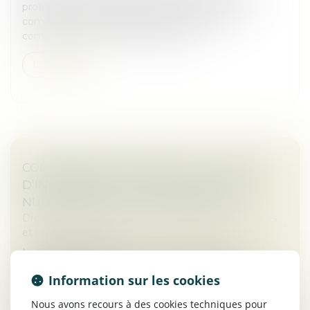
profondeur plusieurs aspects du statut des baux
commerciaux et renforce la protection des
commerçants et artisans locataires.
Lire la suite
COMMISSAIRE AUX APPORTS : LE DÉFAUT
D’INDÉPENDANCE ENTRAÎNE AUSSI LA
NULLITÉ DE LA LETTRE DE MISSION
Droit des sociétés
/
Droit des sociétés commerciales
et professionnelles
La Cour de cassation renforce les exigences
d’indépendance pesant sur le commissaire aux
Information sur les cookies
apports. Elle juge que lorsque celui-ci intervient en
méconnaissance des incompatibilité...
Nous avons recours à des cookies techniques pour