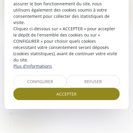
assurer le bon fonctionnement du site, nous
Lire la suite
utilisons également des cookies soumis à votre
consentement pour collecter des statistiques de
visite.
Cliquez ci-dessous sur « ACCEPTER » pour accepter
le dépôt de l'ensemble des cookies ou sur «
CONFIGURER » pour choisir quels cookies
nécessitant votre consentement seront déposés
ASSEMBLÉES GÉNÉRALES : ÉVOLUTION DES
(cookies statistiques), avant de continuer votre visite
RÈGLES CONCERNANT LA COMMUNICATION
du site.
AVEC LES ACTIONNAIRES ET LA DATE
Plus d'informations
D’ENREGISTREMENT
Droit des sociétés
/
Droit des sociétés commerciales
CONFIGURER
REFUSER
et professionnelles
ACCEPTER
L'Autorité des marchés financiers attire l'attention des
sociétés cotées sur un marché réglementé ou un
système multilatéral de négociation, et de leurs
actionnaires, sur l’entr...
Lire la suite