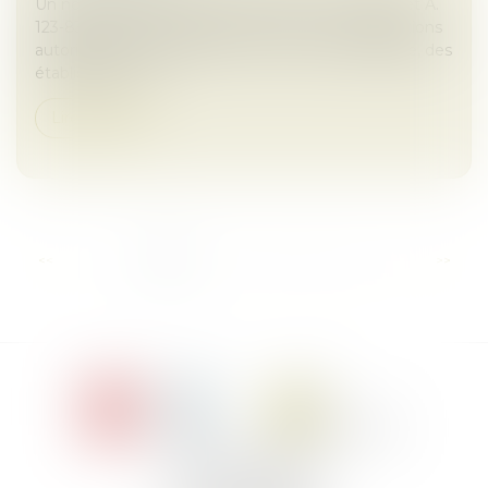
Un nouvel arrêté introduit les articles A. 123-83-2 et A.
123-83-3 dans le Code de commerce. Ces dispositions
autorisent le regroupement, à une même adresse, des
établissements...
Lire la suite
...
<<
<
1
2
3
4
5
6
7
>
>>
Le Jacques Cartier,
394 rue Léon Blum