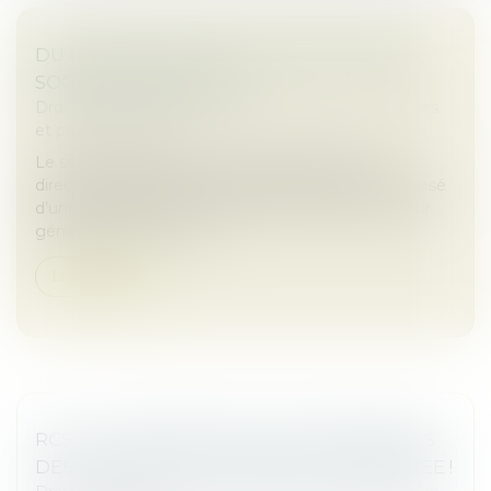
DU NOUVEAU POUR LE DIRECTOIRE DES
SOCIÉTÉS ANONYMES
Droit des sociétés
/
Droit des sociétés commerciales
et professionnelles
Le seuil du capital social en dessous duquel le
directoire d’une société anonyme peut être composé
d’une seule personne, qui prend le titre de directeur
général unique, vient d’...
Lire la suite
RCS : LA CONFIDENTIALITÉ DES ADRESSES
DES ASSOCIÉS ET DIRIGEANTS RENFORCÉE !