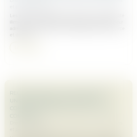
Droit des sociétés
/
Droit des sociétés commerciales
et professionnelles
Les associés et dirigeants de sociétés à responsabilité
illimitée ont désormais la possibilité de dissimuler leur
adresse personnelle au sein du registre du commerce
et des soci...
Lire la suite
REGROUPEMENT D’ÉTABLISSEMENTS À
UNE MÊME ADRESSE : NOUVELLES
CONDITIONS PRÉVUES PAR LE CODE DE
COMMERCE
Droit des sociétés
/
Droit des sociétés commerciales
et professionnelles