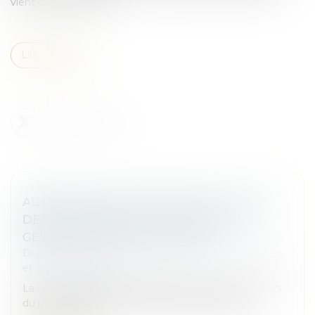
vient d’être rehaussé...
Lire la suite
ADMINISTRATEUR PROVISOIRE : LE JUGE
DES RÉFÉRÉS NE PEUT RÉVOQUER LE
GÉRANT D’UNE SOCIÉTÉ CIVILE
Droit des sociétés
/
Droit des sociétés commerciales
et professionnelles
La Cour de cassation rappelle les limites des pouvoirs
du juge des référés en matière de gestion des