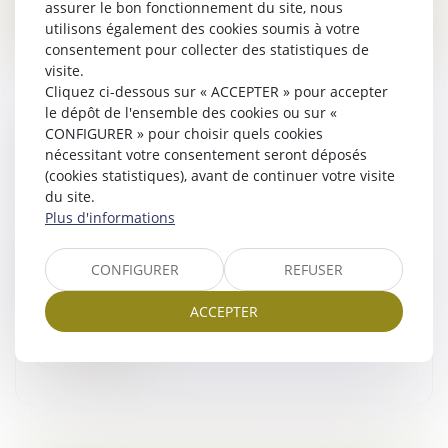
assurer le bon fonctionnement du site, nous
utilisons également des cookies soumis à votre
consentement pour collecter des statistiques de
visite.
Cliquez ci-dessous sur « ACCEPTER » pour accepter
le dépôt de l'ensemble des cookies ou sur «
CONFIGURER » pour choisir quels cookies
NOUVELLES CONDITIONS D'ACCÈS AU
nécessitant votre consentement seront déposés
REGISTRE DES BÉNÉFICIAIRES EFFECTIFS
(cookies statistiques), avant de continuer votre visite
Droit des sociétés
/
Droit des sociétés commerciales
du site.
et professionnelles
Plus d'informations
Depuis le 31 juillet 2024, l’accès au Registre des
bénéficiaires effectifs (RBE) est limité aux personnes
CONFIGURER
REFUSER
justifiant d’un intérêt légitime. La loi du 30 avril 2025,
complétée pa...
ACCEPTER
Lire la suite