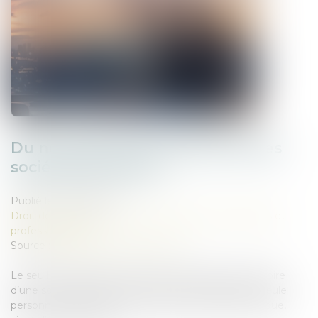
Du nouveau pour le directoire des
sociétés anonymes
Publié le :
16/09/2025
Droit des sociétés
/
Droit des sociétés commerciales et
professionnelles
Source :
cabinet-rs.expert-infos.com
Le seuil du capital social en dessous duquel le directoire
d’une société anonyme peut être composé d’une seule
personne, qui prend le titre de directeur général unique,