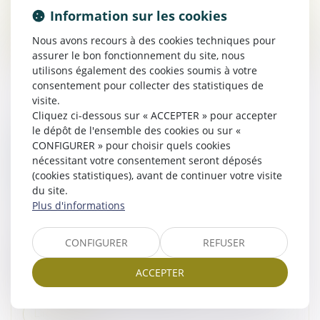
Information sur les cookies
Lire la suite
Nous avons recours à des cookies techniques pour
assurer le bon fonctionnement du site, nous
utilisons également des cookies soumis à votre
consentement pour collecter des statistiques de
visite.
Cliquez ci-dessous sur « ACCEPTER » pour accepter
le dépôt de l'ensemble des cookies ou sur «
RÉFORME DU PCG : MODIFICATION DE
CONFIGURER » pour choisir quels cookies
L’ENREGISTREMENT DE LA SORTIE DES
nécessitant votre consentement seront déposés
IMMOBILISATIONS ET DES SUBVENTIONS
(cookies statistiques), avant de continuer votre visite
D’INVESTISSEMENT
du site.
Droit des sociétés
/
Droit des sociétés commerciales
Plus d'informations
et professionnelles
L’année 2025 va être marquée par une réforme
CONFIGURER
REFUSER
majeure du plan comptable général (PCG). Il prévoit
notamment une modification de la définition du
ACCEPTER
résultat exceptionnel. Les cessio...
Lire la suite