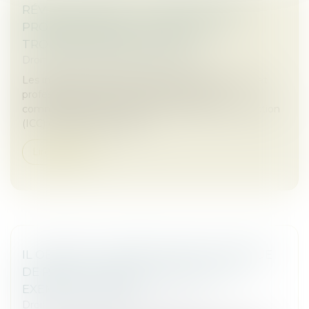
RÉVISION DES BAUX COMMERCIAUX ET
PROFESSIONNELS : LES INDICES AU
TROISIÈME TRIMESTRE 2024
Droit commercial
/
Baux commerciaux
Les indices de référence des baux commerciaux et
professionnels que sont l'indice des loyers
commerciaux (ILC), l'indice du coût de la construction
(ICC) et l'indice des loyers...
Lire la suite
IL OBTIENT LA BAISSE DE SON LOYER RUE
DE RIVOLI FAUTE DE CLIENTÈLE : UN
EXEMPLE À SUIVRE ?
Droit commercial
/
Baux commerciaux