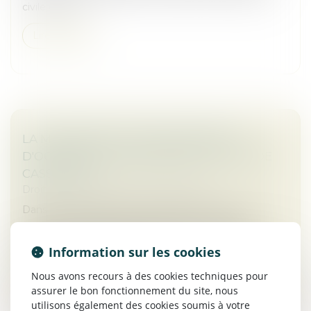
civile de cop...
Lire la suite
LA MODÉRATION D'UNE INDEMNITÉ
D'OCCUPATION VALIDÉE PAR LA COUR DE
CASSATION
Droit commercial
/
Baux commerciaux
Dans un arrêt rendu le 15 janvier 2025, la Cour de
cassation a rappelé que l'indemnité d'occupation
prévue dans une clause contractuelle peut être
Information sur les cookies
qualifiée de clause pénale si...
Nous avons recours à des cookies techniques pour
Lire la suite
assurer le bon fonctionnement du site, nous
utilisons également des cookies soumis à votre