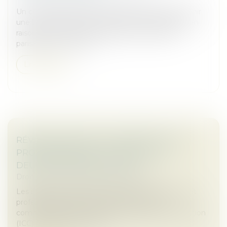
Un commerçant de la rue de Rivoli a réussi à obtenir
une baisse de loyer de la part de son propriétaire en
raison de la chute de fréquentation de l'artère
parisienne. Une décisi...
Lire la suite
RÉVISION DES BAUX COMMERCIAUX ET
PROFESSIONNELS : LES INDICES AU
DEUXIÈME TRIMESTRE 2024
Droit commercial
/
Baux commerciaux
Les indices de référence des baux commerciaux et
professionnels que sont l'indice des loyers
commerciaux (ILC), l'indice du coût de la construction
(ICC) et l'indice des loyers...