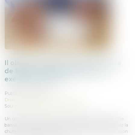
Il obtient la baisse de son loyer rue
de Rivoli faute de clientèle : un
exemple à suivre ?
Publié le :
23/10/2024
Droit commercial
/
Baux commerciaux
Source :
france3-regions.francetvinfo.fr
Un commerçant de la rue de Rivoli a réussi à obtenir une
baisse de loyer de la part de son propriétaire en raison de la
chute de fréquentation de l'artère parisienne. Une décision