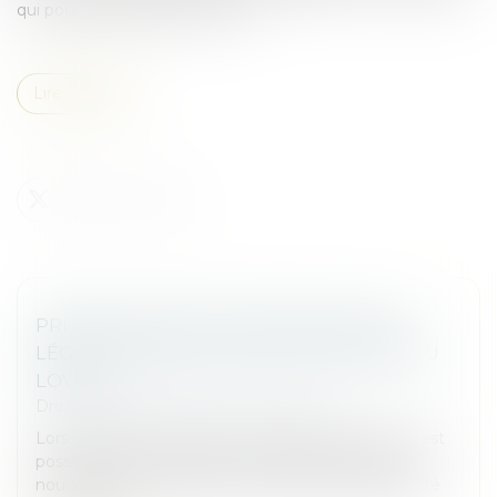
qui pourrait faire jurisprudence...
Lire la suite
PRISE EN COMPTE D’UNE OBLIGATION
LÉGALE NOUVELLE POUR LA FIXATION DU
LOYER
Droit commercial
/
Baux commerciaux
Lors de la fixation du loyer d’un bail commercial, il est
possible de tenir compte d’une obligation légale
nouvelle. Ainsi, l’obligation d’assurance responsabilité