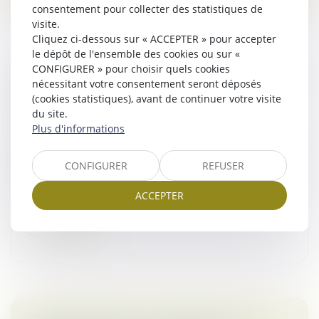
consentement pour collecter des statistiques de
visite.
Cliquez ci-dessous sur « ACCEPTER » pour accepter
le dépôt de l'ensemble des cookies ou sur «
CONFIGURER » pour choisir quels cookies
DESTRUCTION PARTIELLE DU LOCAL LOUÉ :
nécessitant votre consentement seront déposés
LES LIMITES DE L’ARTICLE 1722 DU CODE
(cookies statistiques), avant de continuer votre visite
CIVIL FACE AU DÉFAUT D’ENTRETIEN
du site.
Plus d'informations
Droit commercial
/
Baux commerciaux
Selon l’article 1722 du Code civil, si pendant la durée du
bail, la chose louée est détruite en totalité par cas
CONFIGURER
REFUSER
fortuit, le bail est résilié de plein droit. À défaut, si elle
e...
ACCEPTER
Lire la suite