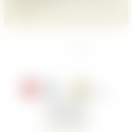
Lire la suite
<<
<
1
2
3
4
5
6
>
>>
Le Jacques Cartier,
394 rue Léon Blum
34000 Montpellier
Tél :
+33 4 67 155 155
Nous localiser