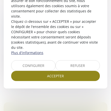
assurer le bon fonctionnement du site, nous
utilisons également des cookies soumis à votre
consentement pour collecter des statistiques de
visite.
L’AUTORITÉ DE LA CONCURRENCE
Cliquez ci-dessous sur « ACCEPTER » pour accepter
AUTORISE SANS CONDITIONS LE RACHAT
le dépôt de l'ensemble des cookies ou sur «
DE THE KOOPLES PAR LA SOCIÉTÉ
CONFIGURER » pour choisir quels cookies
nécessitant votre consentement seront déposés
VERDOSO
(cookies statistiques), avant de continuer votre visite
Droit des sociétés
/
Fusions et acquisitions
du site.
Le 14 février 2025, la société Verdoso a notifié à
Plus d'informations
l’Autorité de la concurrence son projet de prise de
contrôle exclusif de la société The Kooples
CONFIGURER
REFUSER
Production...
ACCEPTER
Lire la suite