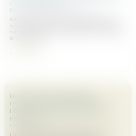
CLAUSE RÉSOLUTOIRE
Droit commercial
/
Baux commerciaux
À la demande du locataire, le juge peut décider de
suspendre les effets d’une clause résolutoire d’un bail
commercial mise en jeu par le bailleur, et ce quel que
soit le manquem...
Lire la suite
DROIT D’OPTION : L’INDEMNITÉ
D’OCCUPATION PREND EFFET DÈS
L’EXPIRATION DU BAIL INITIALEMENT
RENOUVELÉ
Droit commercial
/
Baux commerciaux
Lorsqu’un bailleur exerce son droit d’option, son