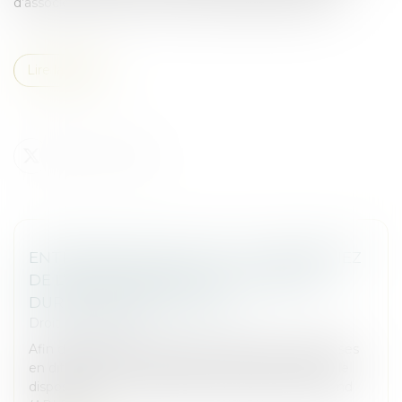
d’associé à hauteur de la moitié des parts sociales...
Lire la suite
ENTREPRISES EN DIFFICULTÉ : BÉNÉFICIEZ
DE L’ACTIVITÉ PARTIELLE DE LONGUE
DURÉE REBOND (APLD-R)
Droit des sociétés
Afin de protéger l’emploi des salariés des entreprises
en difficulté, la loi de finances pour 2025 introduit le
dispositif d'activité partielle de longue durée rebond