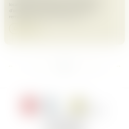
locataire devient redevable d’une indemnité
d’occupation équivalente à la valeur locative,
remplaçant le loyer à compter de l’e...
Lire la suite
...
...
<<
<
12
13
14
15
16
17
18
>
>>
Le Jacques Cartier,
394 rue Léon Blum