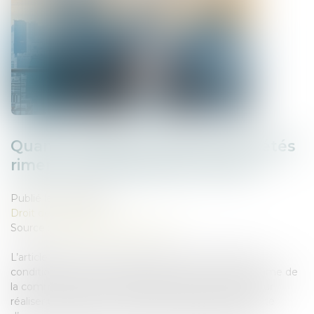
Quand mariage et droit des sociétés
riment avec association forcée !
Publié le :
25/03/2025
Droit des sociétés
Source :
www.lemag-juridique.com
L’article 1832-2 du Code civil permet, sous certaines
conditions, au conjoint d’un époux marié sous le régime de
la communauté qui a utilisé des biens communs pour
réaliser un apport en société, de revendiquer la qualité