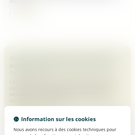
(APLD-R)....
Lire la suite
QUAND MARIAGE ET DROIT DES SOCIÉTÉS
RIMENT AVEC ASSOCIATION FORCÉE !
Droit des sociétés
L’article 1832-2 du Code civil permet, sous certaines
conditions, au conjoint d’un époux marié sous le
régime de la communauté qui a utilisé des biens
communs pour réaliser un a...
Lire la suite
Information sur les cookies
Nous avons recours à des cookies techniques pour