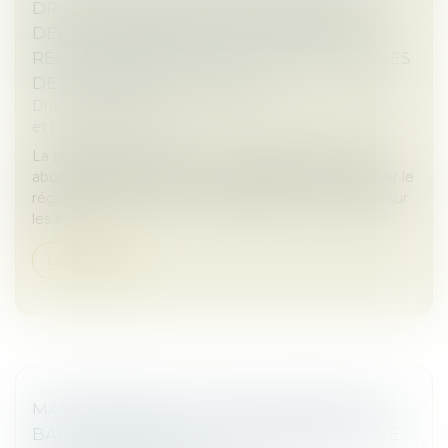
DROIT DES SOCIÉTÉS : PUBLICATION DE
DEUX ORDONNANCES RÉFORMANT LE
RÉGIME DES NULLITÉS ET LES ORGANISMES
DE PLACEMENT COLLECTIF
Droit des sociétés
/
Droit des sociétés commerciales
et professionnelles
La première ordonnance vise à limiter les nullités
abusives, à renforcer la sécurité juridique et à clarifier le
régime applicable, tout en alignant le droit français sur
les st...
Lire la suite
MANQUEMENTS AUX OBLIGATIONS D’UN
BAIL COMMERCIAL ET SUSPENSION D’UNE