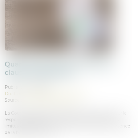
Quand la bonne foi neutralise la
clause d’exploitation
Publié le :
07/05/2025
Droit commercial
/
Baux commerciaux
Source :
www.lemag-juridique.com
La Cour de cassation a été amenée à se prononcer sur la
responsabilité délictuelle d’un preneur à bail et sur les
limites opposables à une exécution en nature en présence
de la bonne foi d’un tiers...