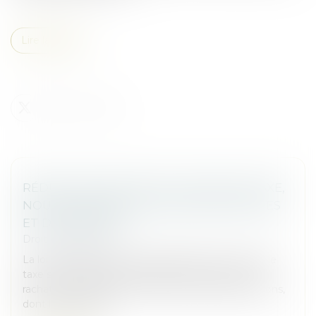
Lire la suite
RÉDUCTION DE CAPITAL : NOUVELLE TAXE,
NOUVELLES OBLIGATIONS DÉCLARATIVES
ET DE PAIEMENT
Droit des sociétés
La loi de finances pour 2025 a instauré une nouvelle
taxe sur les réductions de capital consécutives au
rachat par certaines sociétés de leurs propres actions,
dont les modalité...