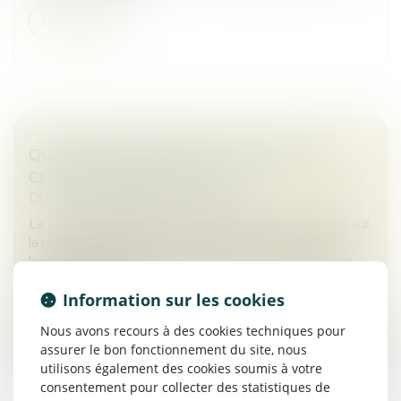
Lire la suite
QUAND LA BONNE FOI NEUTRALISE LA
CLAUSE D’EXPLOITATION
Droit commercial
/
Baux commerciaux
La Cour de cassation a été amenée à se prononcer sur
la responsabilité délictuelle d’un preneur à bail et sur
les limites opposables à une exécution en nature en
présence de la...
Information sur les cookies
Lire la suite
Nous avons recours à des cookies techniques pour
assurer le bon fonctionnement du site, nous
utilisons également des cookies soumis à votre
consentement pour collecter des statistiques de