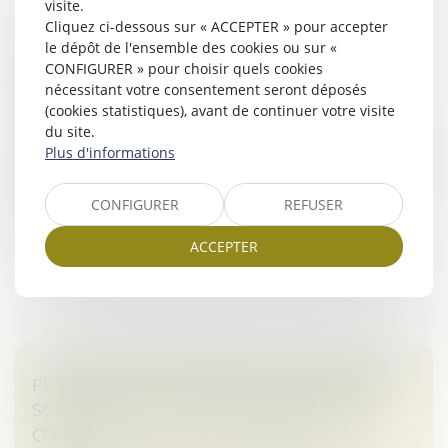
visite.
Cliquez ci-dessous sur « ACCEPTER » pour accepter
le dépôt de l'ensemble des cookies ou sur «
GUICHET UNIQUE : LES ÉVOLUTIONS
CONFIGURER » pour choisir quels cookies
D'AVRIL 2025
nécessitant votre consentement seront déposés
Droit des sociétés
/
Droit des sociétés commerciales
(cookies statistiques), avant de continuer votre visite
et professionnelles
du site.
Plus d'informations
Le Guichet unique fait l'objet d'évolutions régulières
sur le premier semestre 2025 afin de mieux répondre
aux besoins de ses utilisateurs...
CONFIGURER
REFUSER
Lire la suite
ACCEPTER
FUSIONS ET ACQUISITIONS : LES PROJETS
SOLAIRES DE TAILLE MOYENNE ONT LA
COTE !