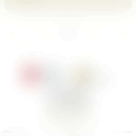
...
...
<<
<
9
10
11
12
13
14
15
>
>>
Le Jacques Cartier,
394 rue Léon Blum
34000 Montpellier
Tél :
+33 4 67 155 155
Nous localiser