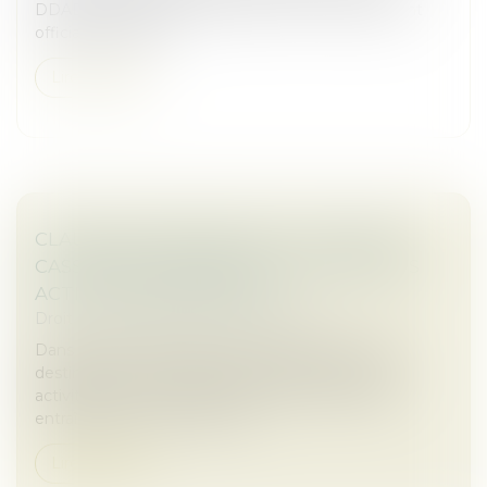
DDADUE adoptée au Parlement le 3 avril 2025, ont
officialisé le report...
Lire la suite
CLAUSE DE DESTINATION : LA COUR DE
CASSATION CONFIRME L’EXCLUSION DES
ACTIVITÉS NON PRÉVUES
Droit commercial
/
Baux commerciaux
Dans le cadre d’un bail commercial, la clause de
destination fixe l’usage autorisé des locaux. Toute
activité exercée en dehors de cette clause peut
entraîner la mise en œuvre d...
Lire la suite