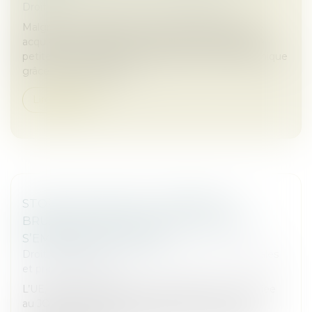
Droit des sociétés
/
Fusions et acquisitions
Malgré un ralentissement du marché des fusions-
acquisitions en 2024, les actifs photovoltaïques de
petite et moyenne taille maintiennent leur dynamique
grâce à leur rapidité de...
Lire la suite
STOP THE CLOCK ET LOI DDADUE :
BRUXELLES APPUIE SUR PAUSE, PARIS
S’EMPRESSE DE SUIVRE
Droit des sociétés
/
Droit des sociétés commerciales
et professionnelles
L’UE, à travers la directive « Stop the Clock », publiée
au JOUE du 16 avril 2025 et la France avec la loi