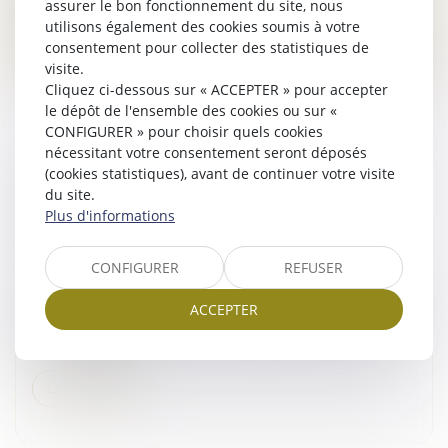
assurer le bon fonctionnement du site, nous
utilisons également des cookies soumis à votre
Lire la suite
consentement pour collecter des statistiques de
visite.
Cliquez ci-dessous sur « ACCEPTER » pour accepter
le dépôt de l'ensemble des cookies ou sur «
CONFIGURER » pour choisir quels cookies
nécessitant votre consentement seront déposés
(cookies statistiques), avant de continuer votre visite
PRÉCISIONS SUR LA PRESCRIPTION DE
du site.
L’ACTION VISANT À L’ANNULATION DE LA
Plus d'informations
CLAUSE D’INDEXATION
Droit commercial
/
Baux commerciaux
CONFIGURER
REFUSER
La clause d’indexation, également appelée « clause
d’échelle mobile », est une disposition insérée dans le
ACCEPTER
bail commercial, qui prévoit la variation du montant du
loyer en fonct...
Lire la suite