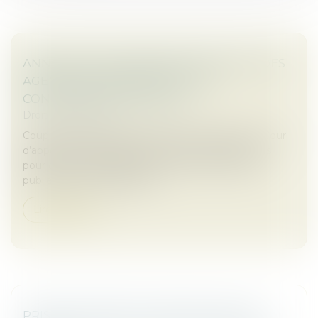
ANNONCES IMMOBILIÈRES SANS DPE : DES
AGENCES CONDAMNÉES POUR
CONCURRENCE DÉLOYALE
Droit commercial
Coup de tonnerre dans le secteur immobilier : la Cour
d’appel de Montpellier a sanctionné deux agences
pour concurrence déloyale en raison d’annonces
publiées sans le Diagnostic...
Lire la suite
PRISE EN COMPTE D’UNE OBLIGATION