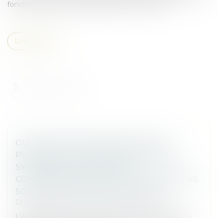
fonction d’un indice expressément mentionné...
Lire la suite
OUVERTURE D'UNE CONSULTATION
PUBLIQUE SUR L'INTRODUCTION D'UN
SYSTÈME DE CONTRÔLE DES
CONCENTRATIONS POUR LES OPÉRATIONS
SOUS LES SEUILS DE NOTIFICATION
Droit des sociétés
/
Fusions et acquisitions
L’Autorité de la concurrence ouvre une consultation