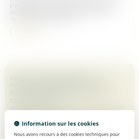
publique jusqu’au 16 février 2025 sur les modalités
d’introduction d’un système de contrôle des
concentrations susceptibles d...
Lire la suite
DÉFAUT D'ÉTABLISSEMENT DES
INFORMATIONS DE DURABILITÉ : LES
SOCIÉTÉS ENCOURENT ELLES UNE
SANCTION PÉNALE ?
Droit des sociétés
La commission des études juridiques de la Compagnie
Information sur les cookies
nationale des commissaires aux comptes (CNCC)
considère que l'absence d'informations en matière de
Nous avons recours à des cookies techniques pour
durabilité dans le rapport...