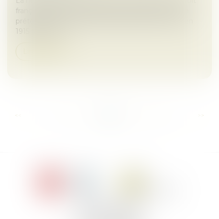
La notion d’abus de majorité a été introduite en droit
français dans un arrêt de 1961. Héritant de la notion
prétorienne de la théorie des abus de droit créée en
1915 (Cass, Cha...
Lire la suite
...
...
<<
<
14
15
16
17
18
19
20
>
>>
Le Jacques Cartier,
394 rue Léon Blum