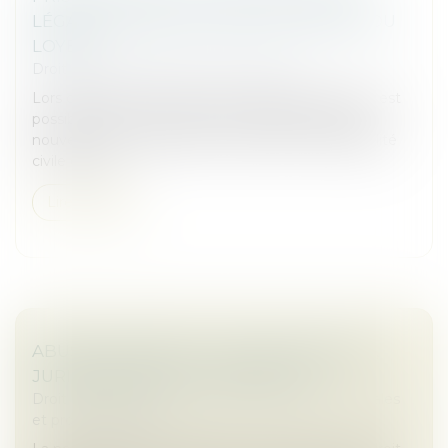
LÉGALE NOUVELLE POUR LA FIXATION DU
LOYER
Droit commercial
/
Baux commerciaux
Lors de la fixation du loyer d’un bail commercial, il est
possible de tenir compte d’une obligation légale
nouvelle. Ainsi, l’obligation d’assurance responsabilité
civile de cop...
Lire la suite
ABUS DE MAJORITÉ : CADRE JURIDIQUE,
JURISPRUDENCE ET SANCTIONS
Droit des sociétés
/
Droit des sociétés commerciales
et professionnelles