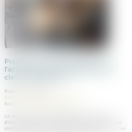
Précisions sur la prescription de
l’action visant à l’annulation de la
clause d’indexation
Publié le :
11/02/2025
Droit commercial
/
Baux commerciaux
Source :
www.lemag-juridique.com
La clause d’indexation, également appelée « clause
d’échelle mobile », est une disposition insérée dans le bail
commercial, qui prévoit la variation du montant du loyer en