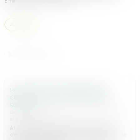
diminution de la valeur locative...
Lire la suite
PAS DE POUVOIR D’INGÉRENCE DES
CRÉANCIERS DANS LA GESTION DE LA
SOCIÉTÉ !
Droit des sociétés
/
Droit des sociétés commerciales
et professionnelles
À l’occasion d’un litige opposant deux sociétés
créancières à leur débitrice, la Cour de cassation a été