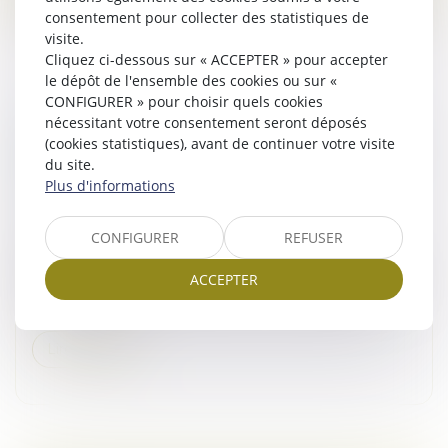
consentement pour collecter des statistiques de
visite.
Cliquez ci-dessous sur « ACCEPTER » pour accepter
le dépôt de l'ensemble des cookies ou sur «
CONFIGURER » pour choisir quels cookies
ACTION UT SINGULI : LES ASSOCIÉS
nécessitant votre consentement seront déposés
(cookies statistiques), avant de continuer votre visite
PEUVENT AGIR MÊME SI LA SOCIÉTÉ A DÉJÀ
du site.
ENGAGÉ UNE ACTION !
Plus d'informations
Droit des sociétés
/
Droit des sociétés commerciales
et professionnelles
CONFIGURER
REFUSER
Selon l’article L. 223-22 du Code de commerce, les
associés d’une SARL disposent de la faculté d’exercer
ACCEPTER
une action ut singuli, destinée à obtenir réparation d’un
préjudice subi...
Lire la suite