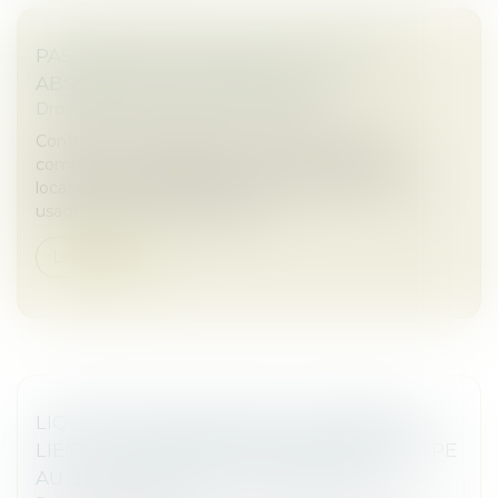
PAS DE DIMINUTION DE LOYER SANS
ABSENCE DE CONTREPARTIE !
Droit commercial
/
Baux commerciaux
Conformément à l’article L. 145-33 du Code de
commerce, les obligations mises à la charge du
locataire au-delà de celles prévues par la loi ou les
usages, et qui ne sont assorti...
Lire la suite
LIQUIDATION JUDICIAIRE : L’INDEMNITÉ
LIÉE À LA RÉSIDENCE PRINCIPALE ÉCHAPPE
AU GAGE COMMUN DES CRÉANCIERS