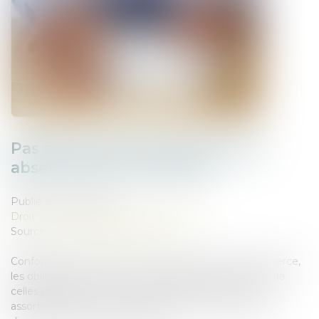
Pas de diminution de loyer sans
absence de contrepartie !
Publié le :
20/05/2025
Droit commercial
/
Baux commerciaux
Source :
www.lemag-juridique.com
Conformément à l’article L. 145-33 du Code de commerce,
les obligations mises à la charge du locataire au-delà de
celles prévues par la loi ou les usages, et qui ne sont
assorties d’aucune contrepartie, peuvent justifier une