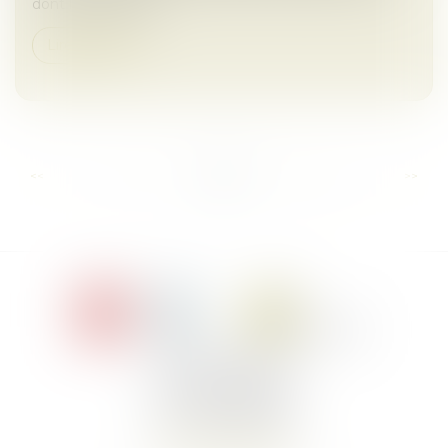
dont les modalité...
Lire la suite
...
...
<<
<
8
9
10
11
12
13
14
>
>>
Le Jacques Cartier,
394 rue Léon Blum
34000 Montpellier
Tél :
+33 4 67 155 155