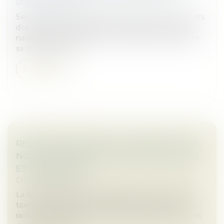
Droit des sociétés
Selon l’article L.526-1 du Code de commerce, les droits
d’une personne physique immatriculée au registre
national des entreprises sur l’immeuble où est située
sa résidence princ...
Lire la suite
RÉDUCTION DE CAPITAL : NOUVELLE TAXE,
NOUVELLES OBLIGATIONS DÉCLARATIVES
ET DE PAIEMENT
Droit des sociétés
La loi de finances pour 2025 a instauré une nouvelle
taxe sur les réductions de capital consécutives au
rachat par certaines sociétés de leurs propres actions,