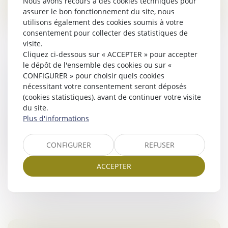
Nous avons recours à des cookies techniques pour
assurer le bon fonctionnement du site, nous
utilisons également des cookies soumis à votre
consentement pour collecter des statistiques de
visite.
Cliquez ci-dessous sur « ACCEPTER » pour accepter
le dépôt de l'ensemble des cookies ou sur «
LA FIXATION ET LA RÉVISION DU LOYER
CONFIGURER » pour choisir quels cookies
COMMERCIAL
nécessitant votre consentement seront déposés
(cookies statistiques), avant de continuer votre visite
Droit commercial
/
Baux commerciaux
du site.
Le bail commercial est un contrat fondamental, qui
Plus d'informations
permet au locataire (le preneur) d’exploiter un local
pour son activité, tout en offrant une source de
CONFIGURER
REFUSER
revenus stable au baill...
Lire la suite
ACCEPTER