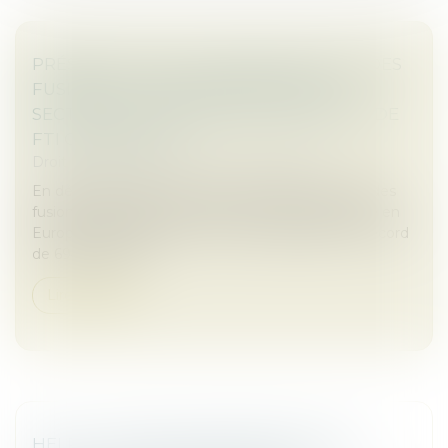
PRÉSENTATION DU BAROMÈTRE 2024 DES
FUSIONS ET ACQUISITIONS DANS LE
SECTEUR DE L'ASSURANCE EN EUROPE DE
FTI CONSULTING
Droit des sociétés
/
Fusions et acquisitions
En dépit des défis macroéconomiques, l'activité des
fusions-acquisitions dans le secteur de l'assurance en
Europe est restée forte en 2024, atteignant un record
de 694 opération...
Lire la suite
HELP ! : UNE AIDE ADAPTÉE POUR LES