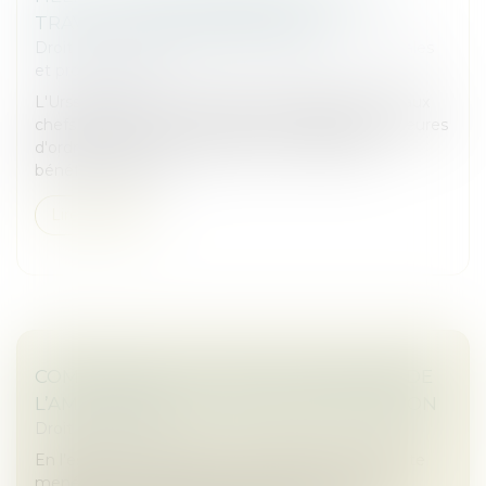
TRAVAILLEURS INDÉPENDANTS
Droit des sociétés
/
Droit des sociétés commerciales
et professionnelles
L'Urssaf permet aux travailleurs indépendants et aux
chefs d'entreprise rencontrant des difficultés majeures
d'ordre financier, familial, social ou médical de
bénéficier d'une a...
Lire la suite
COMPÉTENCE, POUVOIR ET SANCTION DE
L’AMF : RAPPEL DE LA COUR DE CASSATION
Droit commercial
En l’espèce, une société a fait l’objet d’une enquête
menée par le collège de l’Autorité des marchés