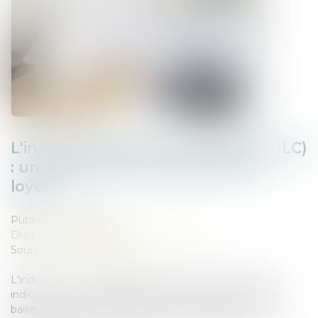
L'indice des loyers commerciaux (ILC)
: un repère pour l'évolution des
loyers
Publié le :
15/04/2025
Droit commercial
/
Baux commerciaux
Source :
edito.seloger.com
L'indice ILC, ou indice des loyers commerciaux, est un
indicateur incontournable pour les commerçants et les
bailleurs. Il permet d'encadrer l'évolution des loyers des