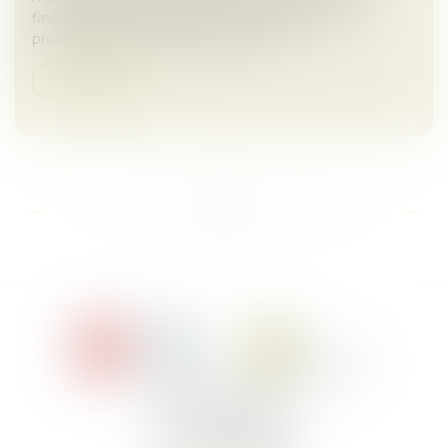
financiers (AMF), suivie d’une condamnation
prononcée par la commission des...
Lire la suite
...
...
<<
<
11
12
13
14
15
16
17
>
>>
Le Jacques Cartier,
394 rue Léon Blum
34000 Montpellier