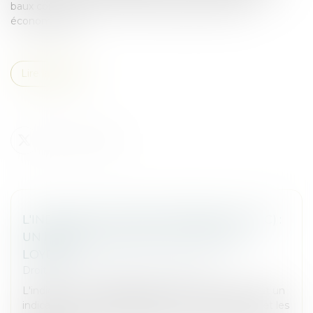
baux commerciaux en fonction de divers critères
économiques...
Lire la suite
L'INDICE DES LOYERS COMMERCIAUX (ILC) :
UN REPÈRE POUR L'ÉVOLUTION DES
LOYERS
Droit commercial
/
Baux commerciaux
L'indice ILC, ou indice des loyers commerciaux, est un
indicateur incontournable pour les commerçants et les