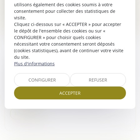
Auchan...
utilisons également des cookies soumis à votre
consentement pour collecter des statistiques de
Lire la suite
visite.
Cliquez ci-dessous sur « ACCEPTER » pour accepter
le dépôt de l'ensemble des cookies ou sur «
CONFIGURER » pour choisir quels cookies
nécessitant votre consentement seront déposés
(cookies statistiques), avant de continuer votre visite
du site.
L’EXERCICE DU DROIT D’OPTION N’EST
Plus d'informations
SOUMIS À AUCUNE CONDITION DE FORME !
Droit commercial
/
Baux commerciaux
CONFIGURER
REFUSER
L’article L. 145-9 du Code de commerce impose au
ACCEPTER
bailleur, lorsqu’il délivre congé à son locataire, de
respecter certaines mentions obligatoires...
Lire la suite