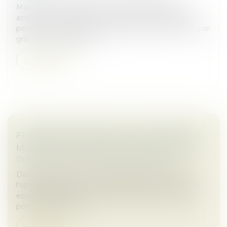
Malgré un ralentissement du marché des fusions-
acquisitions en 2024, les actifs photovoltaïques de
petite et moyenne taille maintiennent leur dynamique
grâce à leur rapidité de...
Lire la suite
FUSIONS-ACQUISITION : CES ACTEURS QUI
MISENT SUR LES OPERATING PARTNERS !
Droit des sociétés
/
Fusions et acquisitions
Dans le contexte économique incertain de 2025,
l'operating partner est en train de devenir un maillon
essentiel des fusions-acquisitions. Jadis intervenant
ponctuel, il est de p...