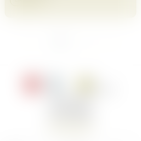
Lire la suite
<<
<
1
2
3
4
5
>
>>
Le Jacques Cartier,
394 rue Léon Blum
34000 Montpellier
Tél :
+33 4 67 155 155
Nous localiser