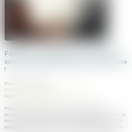
Fusions et acquisitions : les projets
solaires de taille moyenne ont la cote
!
Publié le :
02/05/2025
Droit des sociétés
/
Fusions et acquisitions
Source :
www.pv-magazine.fr
Malgré un ralentissement du marché des fusions-
acquisitions en 2024, les actifs photovoltaïques de petite et
moyenne taille maintiennent leur dynamique grâce à leur
rapidité de déploiement, une rentabilité résiliante face aux