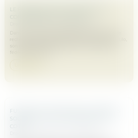
LE FRANÇAIS QWANT ABSORBE SON
CONCURRENT LILO, FUSACQ
Droit des sociétés
/
Fusions et acquisitions
Dans un mouvement stratégique fort, le moteur de
recherche français Qwant annonce l’acquisition de Lilo,
son compatriote solidaire fondé en 2015. Objectif :
fédérer les forces p...
Lire la suite
FUSIONS ET ACQUISITIONS : LES PROJETS
SOLAIRES DE TAILLE MOYENNE ONT LA
COTE !
Droit des sociétés
/
Fusions et acquisitions