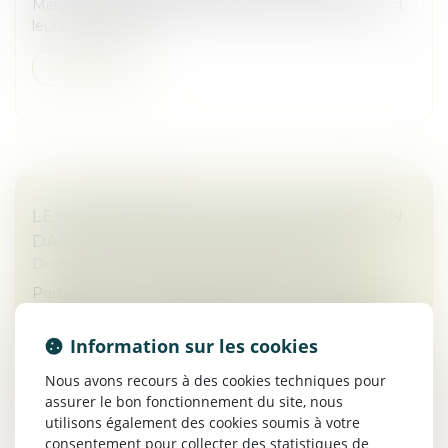
Malgré la volatilité, les dirigeants aguerris poursuivent
leurs transactions.
Lire la suite
LES OPÉRATIONS DE FUSION-ACQUISITION
DANS LES ÉNERGIES RENOUVELABLES
Droit des sociétés
/
Fusions et acquisitions
Porté par des méga-deals ambitieux, des levées de
fonds record et un regain d’intérêt pour la transition
énergétique, le marché français du M&A EnR entre
Information sur les cookies
dans une phase de recom...
Nous avons recours à des cookies techniques pour
Lire la suite
assurer le bon fonctionnement du site, nous
utilisons également des cookies soumis à votre
consentement pour collecter des statistiques de