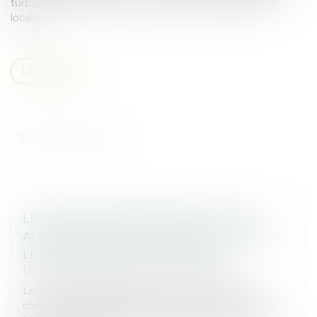
turbulences financières et une meilleure implantation
locale...
Lire la suite
LE MARCHÉ EUROPÉEN DES FUSIONS-
ACQUISITIONS EST DYNAMIQUE, MALGRÉ
LES INCERTITUDES POLITIQUES
Droit des sociétés
/
Fusions et acquisitions
Les troubles géopolitiques et les incertitudes
commerciales compliquent les fusions-acquisitions.