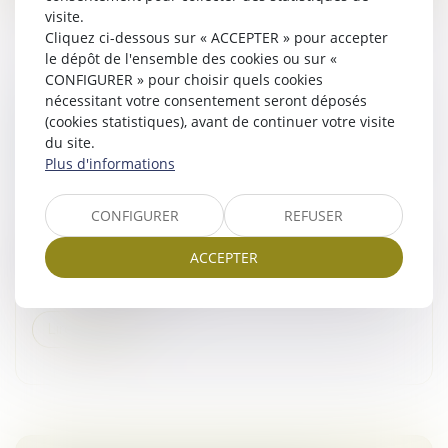
visite.
Cliquez ci-dessous sur « ACCEPTER » pour accepter
le dépôt de l'ensemble des cookies ou sur «
CONFIGURER » pour choisir quels cookies
ETUDES DE MARCHÉ / SONDAGES :
nécessitant votre consentement seront déposés
(cookies statistiques), avant de continuer votre visite
L’AUTORITÉ AUTORISE, SANS CONDITIONS,
du site.
LE RACHAT DE LA SOCIÉTÉ XPAGE GROUP
Plus d'informations
PAR IPSOS
Droit des sociétés
/
Fusions et acquisitions
CONFIGURER
REFUSER
Le 14 mai 2025, la société IPSOS, spécialiste des
sondages, enquêtes et études marchés, a notifié à
ACCEPTER
l’Autorité de la concurrence son projet de rachat de la
société Xpage Group,...
Lire la suite