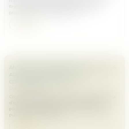
menée par le collège de l’Autorité des marchés
financiers (AMF), suivie d’une condamnation
prononcée par la commission des...
Lire la suite
ANNONCES IMMOBILIÈRES SANS DPE : DES
AGENCES CONDAMNÉES POUR
CONCURRENCE DÉLOYALE
Droit commercial
Coup de tonnerre dans le secteur immobilier : la Cour
d’appel de Montpellier a sanctionné deux agences
pour concurrence déloyale en raison d’annonces
publiées sans le Diagnostic...
Lire la suite