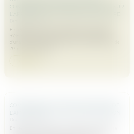
COMMERCIALES ÉTABLIES : PRÉCISIONS SUR
L’APPRÉCIATION DU PRÉAVIS DE RUPTURE
Droit commercial
En l’espèce, une société distribuant des appareils
d’électrostimulation avait informé son fournisseur
d’une réduction progressive de ses achats à partir de
2018, pour atteindre...
Lire la suite
COMPÉTENCE, POUVOIR ET SANCTION DE
L’AMF : RAPPEL DE LA COUR DE CASSATION
Droit commercial
En l’espèce, une société a fait l’objet d’une enquête