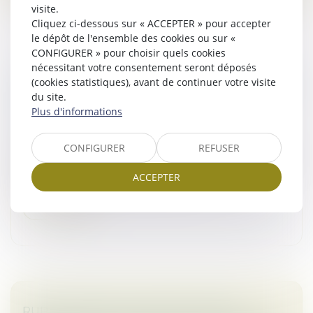
visite.
Cliquez ci-dessous sur « ACCEPTER » pour accepter
le dépôt de l'ensemble des cookies ou sur «
CONFIGURER » pour choisir quels cookies
nécessitant votre consentement seront déposés
PAS DE PRÉJUDICE COMMERCIAL LORSQUE
(cookies statistiques), avant de continuer votre visite
LE CONCURRENT N’A SUBI NI PERTE NI GAIN
du site.
Plus d'informations
MANQUÉ
Droit commercial
CONFIGURER
REFUSER
La Cour de cassation a, dans un récent, mis un terme à
l’affaire concernant les réclamations portées par plus
ACCEPTER
d’une centaine de chauffeurs de taxi...
Lire la suite
RUPTURE BRUTALE DES RELATIONS