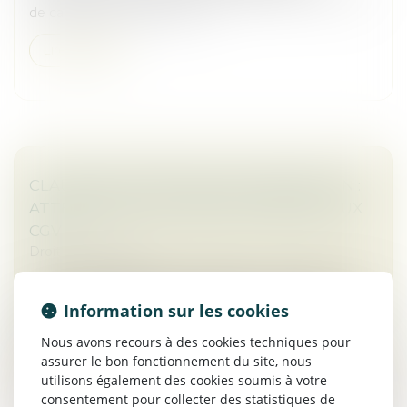
de cassation, intervenu en m...
Lire la suite
CLAUSES ATTRIBUTIVES DE JURIDICTION :
ATTENTION À LA LANGUE DU RENVOI AUX
CGV
Droit commercial
Les clauses attributives de juridiction nourrissent un
contentieux abondant. Fréquemment acceptées lors
Information sur les cookies
de la conclusion du contrat, elles sont souvent
contestées une fois le li...
Nous avons recours à des cookies techniques pour
assurer le bon fonctionnement du site, nous
Lire la suite
utilisons également des cookies soumis à votre
consentement pour collecter des statistiques de