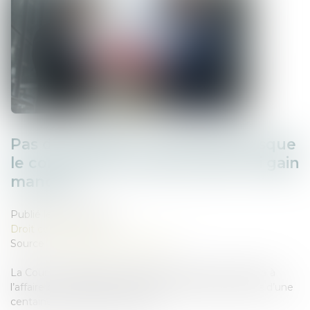
Pas de préjudice commercial lorsque
le concurrent n’a subi ni perte ni gain
manqué
Publié le :
24/04/2025
Droit commercial
Source :
www.lemag-juridique.com
La Cour de cassation a, dans un récent, mis un terme à
l’affaire concernant les réclamations portées par plus d’une
centaine de chauffeurs de taxi...