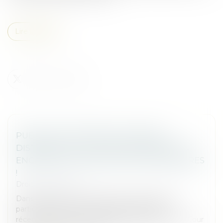
Lire la suite
PUBLICITÉ TÉLÉVISÉE ET GRANDE
DISTRIBUTION : LA COUR DE CASSATION
ENCADRE LES PROMOTIONS TEMPORAIRES
!
Droit commercial
Dans un secteur marqué par une concurrence
particulièrement vive, la grande distribution a
récemment fait l’objet d’un arrêt significatif de la Cour