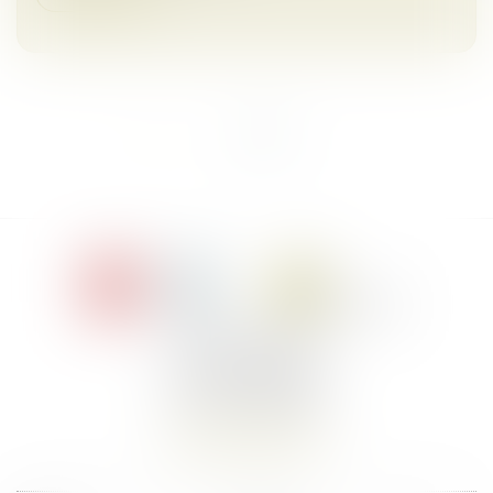
<<
<
1
2
>
>>
Le Jacques Cartier,
394 rue Léon Blum
34000 Montpellier
Tél :
+33 4 67 155 155
Nous localiser