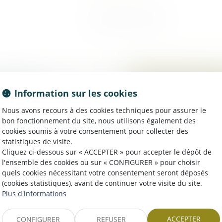
TÉ DE LA
VENTE DE MATÉRI
Information sur les cookies
 DES GROUPES
CONSEIL DU VEN
Nous avons recours à des cookies techniques pour assurer le
R, SOUS RÉSERVE
L'ACHETEUR
bon fonctionnement du site, nous utilisons également des
Droit commercial
cookies soumis à votre consentement pour collecter des
statistiques de visite.
Le vendeur professio
Cliquez ci-dessous sur « ACCEPTER » pour accepter le dépôt de
d'information et de c
torité à consulter de
l'ensemble des cookies ou sur « CONFIGURER » pour choisir
usage lorsque l'ache
enseignes de la
quels cookies nécessitant votre consentement seront déposés
le...
(cookies statistiques), avant de continuer votre visite du site.
Plus d'informations
Lire la suite
ACCEPTER
CONFIGURER
REFUSER