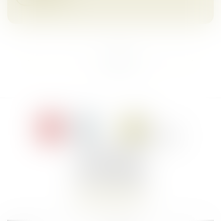
<<
<
1
2
3
4
5
6
>
>>
Le Jacques Cartier,
394 rue Léon Blum
34000 Montpellier
Tél :
+33 4 67 155 155
Nous localiser