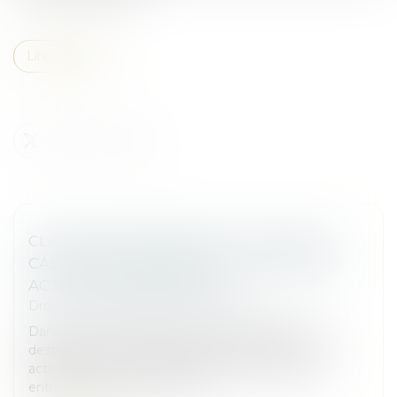
Lire la suite
CLAUSE DE DESTINATION : LA COUR DE
CASSATION CONFIRME L’EXCLUSION DES
ACTIVITÉS NON PRÉVUES
Droit commercial
/
Baux commerciaux
Dans le cadre d’un bail commercial, la clause de
destination fixe l’usage autorisé des locaux. Toute
activité exercée en dehors de cette clause peut
entraîner la mise en œuvre d...