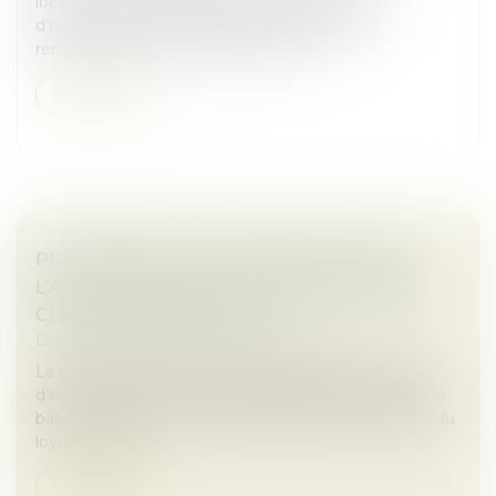
locataire devient redevable d’une indemnité
d’occupation équivalente à la valeur locative,
remplaçant le loyer à compter de l’e...
Lire la suite
PRÉCISIONS SUR LA PRESCRIPTION DE
L’ACTION VISANT À L’ANNULATION DE LA
CLAUSE D’INDEXATION
Droit commercial
/
Baux commerciaux
La clause d’indexation, également appelée « clause
d’échelle mobile », est une disposition insérée dans le
bail commercial, qui prévoit la variation du montant du
loyer en fonct...
Lire la suite