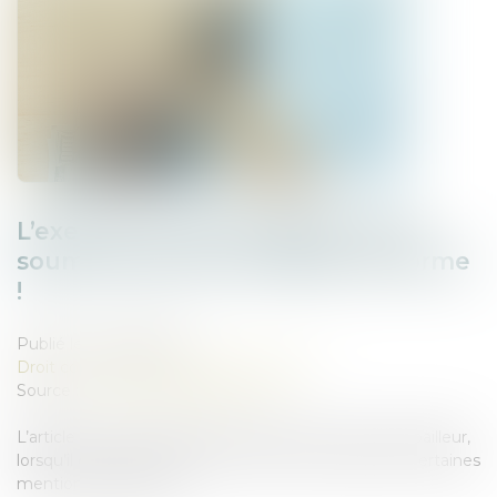
L’exercice du droit d’option n’est
soumis à aucune condition de forme
!
Publié le :
08/04/2025
Droit commercial
/
Baux commerciaux
Source :
www.lemag-juridique.com
L’article L. 145-9 du Code de commerce impose au bailleur,
lorsqu’il délivre congé à son locataire, de respecter certaines
mentions obligatoires...