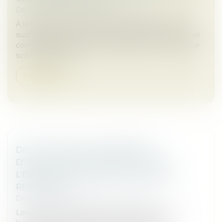
Droit commercial
/
Baux commerciaux
À la demande du locataire, le juge peut décider de
suspendre les effets d’une clause résolutoire d’un bail
commercial mise en jeu par le bailleur, et ce quel que
soit le manquem...
Lire la suite
DROIT D’OPTION : L’INDEMNITÉ
D’OCCUPATION PREND EFFET DÈS
L’EXPIRATION DU BAIL INITIALEMENT
RENOUVELÉ
Droit commercial
/
Baux commerciaux
Lorsqu’un bailleur exerce son droit d’option, son