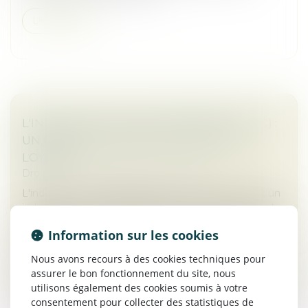
Lire la suite
L'INDICE DES LOYERS COMMERCIAUX (ILC) :
UN REPÈRE POUR L'ÉVOLUTION DES
LOYERS
Droit commercial
/
Baux commerciaux
L'indice ILC, ou indice des loyers commerciaux, est un
indicateur incontournable pour les commerçants et les
bailleurs. Il permet d'encadrer l'évolution des loyers des
Information sur les cookies
baux comm...
Nous avons recours à des cookies techniques pour
Lire la suite
assurer le bon fonctionnement du site, nous
utilisons également des cookies soumis à votre
consentement pour collecter des statistiques de