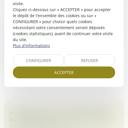
visite.
Cliquez ci-dessous sur « ACCEPTER » pour accepter
le dépôt de l'ensemble des cookies ou sur «
CONFIGURER » pour choisir quels cookies
L’EXERCICE DU DROIT D’OPTION N’EST
nécessitant votre consentement seront déposés
SOUMIS À AUCUNE CONDITION DE FORME !
(cookies statistiques), avant de continuer votre visite
Droit commercial
/
Baux commerciaux
du site.
Plus d'informations
L’article L. 145-9 du Code de commerce impose au
bailleur, lorsqu’il délivre congé à son locataire, de
respecter certaines mentions obligatoires...
CONFIGURER
REFUSER
Lire la suite
ACCEPTER
MANQUEMENTS AUX OBLIGATIONS D’UN
BAIL COMMERCIAL ET SUSPENSION D’UNE
CLAUSE RÉSOLUTOIRE